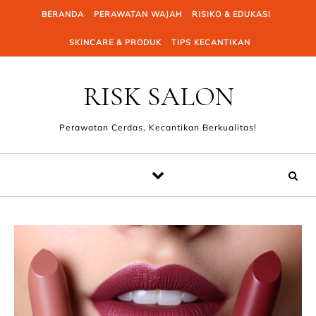
Skip to content
BERANDA
PERAWATAN WAJAH
RISIKO & EDUKASI
SKINCARE & PRODUK
TIPS KECANTIKAN
RISK SALON
Perawatan Cerdas, Kecantikan Berkualitas!