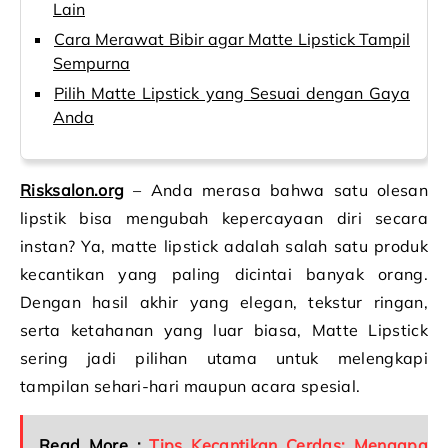
Lain
Cara Merawat Bibir agar Matte Lipstick Tampil
Sempurna
Pilih Matte Lipstick yang Sesuai dengan Gaya
Anda
Risksalon.org
– Anda merasa bahwa satu olesan
lipstik bisa mengubah kepercayaan diri secara
instan? Ya, matte lipstick adalah salah satu produk
kecantikan yang paling dicintai banyak orang.
Dengan hasil akhir yang elegan, tekstur ringan,
serta ketahanan yang luar biasa, Matte Lipstick
sering jadi pilihan utama untuk melengkapi
tampilan sehari-hari maupun acara spesial.
Read More :
Tips Kecantikan Cerdas: Mengapa