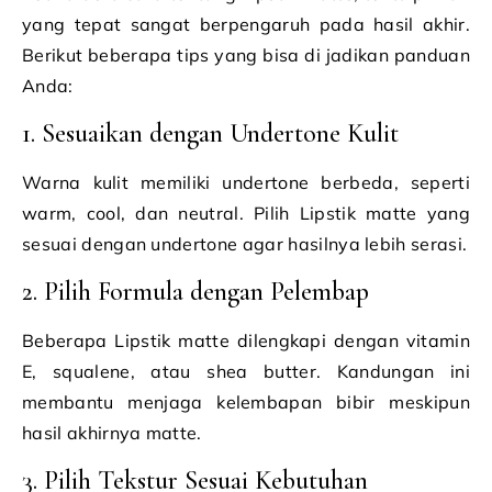
yang tepat sangat berpengaruh pada hasil akhir.
Berikut beberapa tips yang bisa di jadikan panduan
Anda:
1. Sesuaikan dengan Undertone Kulit
Warna kulit memiliki undertone berbeda, seperti
warm, cool, dan neutral. Pilih Lipstik matte yang
sesuai dengan undertone agar hasilnya lebih serasi.
2. Pilih Formula dengan Pelembap
Beberapa Lipstik matte dilengkapi dengan vitamin
E, squalene, atau shea butter. Kandungan ini
membantu menjaga kelembapan bibir meskipun
hasil akhirnya matte.
3. Pilih Tekstur Sesuai Kebutuhan