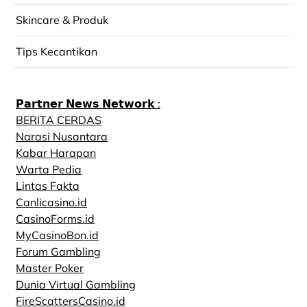
Skincare & Produk
Tips Kecantikan
𝗣𝗮𝗿𝘁𝗻𝗲𝗿 𝗡𝗲𝘄𝘀 𝗡𝗲𝘁𝘄𝗼𝗿𝗸 :
BERITA CERDAS
Narasi Nusantara
Kabar Harapan
Warta Pedia
Lintas Fakta
Canlicasino.id
CasinoForms.id
MyCasinoBon.id
Forum Gambling
Master Poker
Dunia Virtual Gambling
FireScattersCasino.id