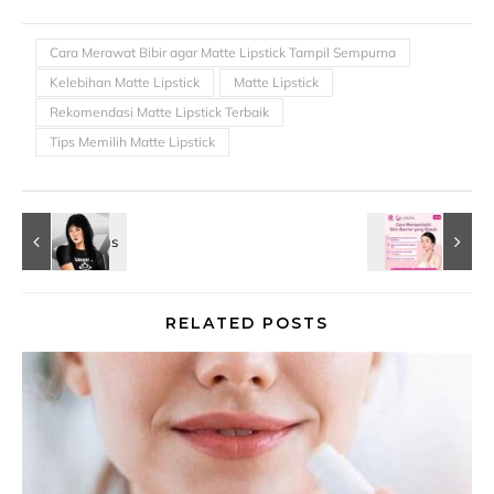
Cara Merawat Bibir agar Matte Lipstick Tampil Sempurna
Kelebihan Matte Lipstick
Matte Lipstick
Rekomendasi Matte Lipstick Terbaik
Tips Memilih Matte Lipstick
RELATED POSTS