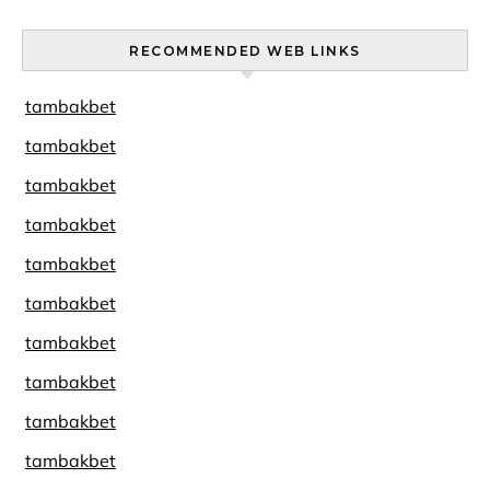
RECOMMENDED WEB LINKS
tambakbet
tambakbet
tambakbet
tambakbet
tambakbet
tambakbet
tambakbet
tambakbet
tambakbet
tambakbet