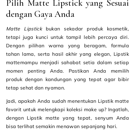
Pilih Matte Lipstick yang Sesuai
dengan Gaya Anda
Matte Lipstick
bukan sekadar produk kosmetik,
tetapi juga kunci untuk tampil lebih percaya diri.
Dengan pilihan warna yang beragam, formula
tahan lama, serta hasil akhir yang elegan, Lipstik
mattemampu menjadi sahabat setia dalam setiap
momen penting Anda. Pastikan Anda memilih
produk dengan kandungan yang tepat agar bibir
tetap sehat dan nyaman.
Jadi, apakah Anda sudah menentukan Lipstik matte
favorit untuk melengkapi koleksi make up? Ingatlah,
dengan Lipstik matte yang tepat, senyum Anda
bisa terlihat semakin menawan sepanjang hari.