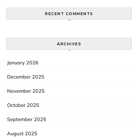
RECENT COMMENTS
ARCHIVES
January 2026
December 2025
November 2025
October 2025
September 2025
August 2025