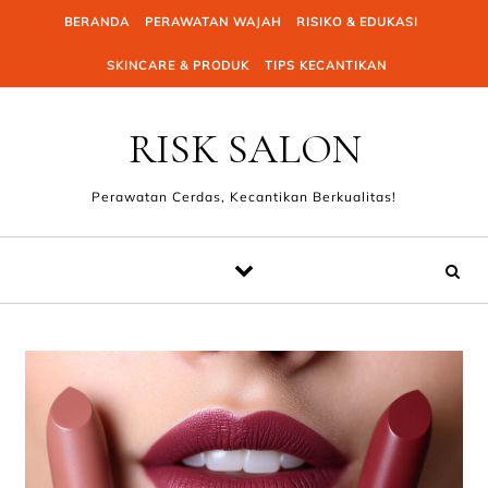
Skip to content
BERANDA
PERAWATAN WAJAH
RISIKO & EDUKASI
SKINCARE & PRODUK
TIPS KECANTIKAN
RISK SALON
Perawatan Cerdas, Kecantikan Berkualitas!