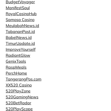
BudgetVoyager
ManifestSoul
RoyalCasinoHub
Samosa Casino
MeulabohNews.id
TabananPost.id
BabelNews.id
TimurUpdate.id
ImproveYourself
RadiantGlow
GenixTools
RaspMeals
PerchHome
TangerangPos.com
XX520 Casino
520PlayZone
520GamingNews
520BetRadar
520PlayScope