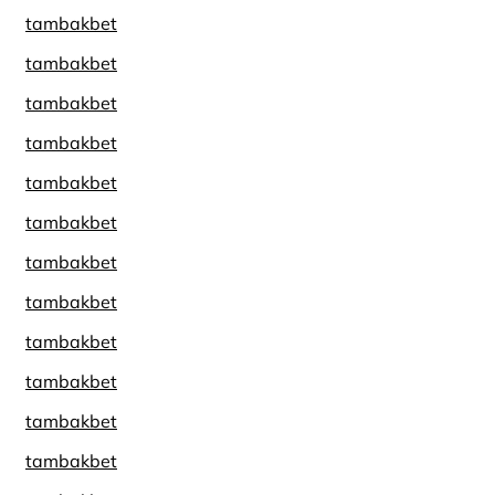
tambakbet
tambakbet
tambakbet
tambakbet
tambakbet
tambakbet
tambakbet
tambakbet
tambakbet
tambakbet
tambakbet
tambakbet