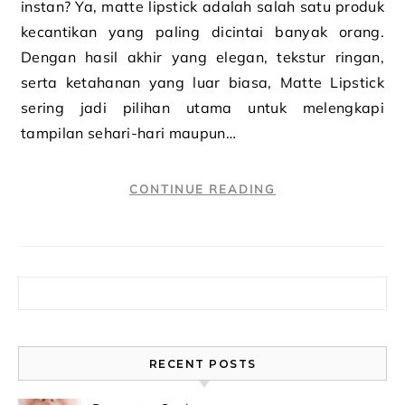
instan? Ya, matte lipstick adalah salah satu produk
kecantikan yang paling dicintai banyak orang.
Dengan hasil akhir yang elegan, tekstur ringan,
serta ketahanan yang luar biasa, Matte Lipstick
sering jadi pilihan utama untuk melengkapi
tampilan sehari-hari maupun…
CONTINUE READING
Search for:
RECENT POSTS