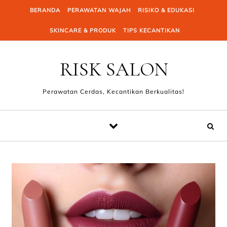
Skip to content
BERANDA
PERAWATAN WAJAH
RISIKO & EDUKASI
SKINCARE & PRODUK
TIPS KECANTIKAN
RISK SALON
Perawatan Cerdas, Kecantikan Berkualitas!