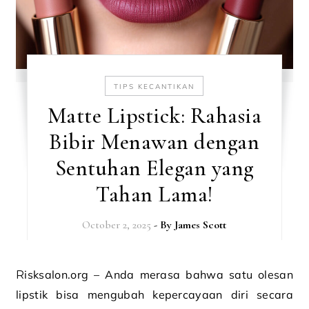
TIPS KECANTIKAN
Matte Lipstick: Rahasia
Bibir Menawan dengan
Sentuhan Elegan yang
Tahan Lama!
October 2, 2025
- By
James Scott
Risksalon.org – Anda merasa bahwa satu olesan
lipstik bisa mengubah kepercayaan diri secara