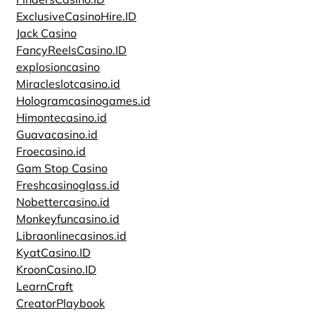
ExclusiveCasinoHire.ID
Jack Casino
FancyReelsCasino.ID
explosioncasino
Miracleslotcasino.id
Hologramcasinogames.id
Himontecasino.id
Guavacasino.id
Froecasino.id
Gam Stop Casino
Freshcasinoglass.id
Nobettercasino.id
Monkeyfuncasino.id
Libraonlinecasinos.id
KyatCasino.ID
KroonCasino.ID
LearnCraft
CreatorPlaybook