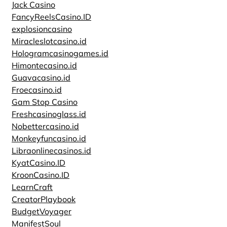
Jack Casino
FancyReelsCasino.ID
explosioncasino
Miracleslotcasino.id
Hologramcasinogames.id
Himontecasino.id
Guavacasino.id
Froecasino.id
Gam Stop Casino
Freshcasinoglass.id
Nobettercasino.id
Monkeyfuncasino.id
Libraonlinecasinos.id
KyatCasino.ID
KroonCasino.ID
LearnCraft
CreatorPlaybook
BudgetVoyager
ManifestSoul