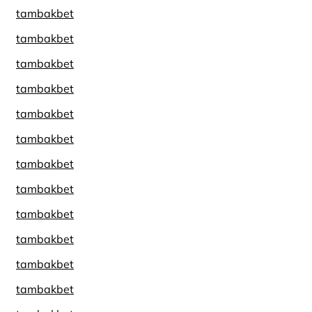
tambakbet
tambakbet
tambakbet
tambakbet
tambakbet
tambakbet
tambakbet
tambakbet
tambakbet
tambakbet
tambakbet
tambakbet