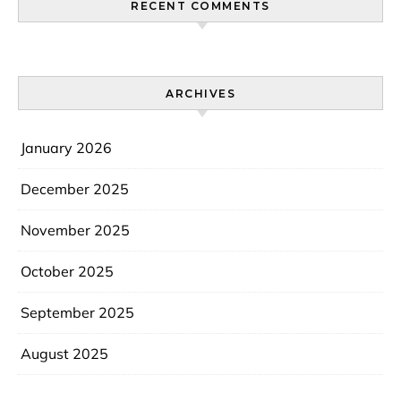
RECENT COMMENTS
ARCHIVES
January 2026
December 2025
November 2025
October 2025
September 2025
August 2025