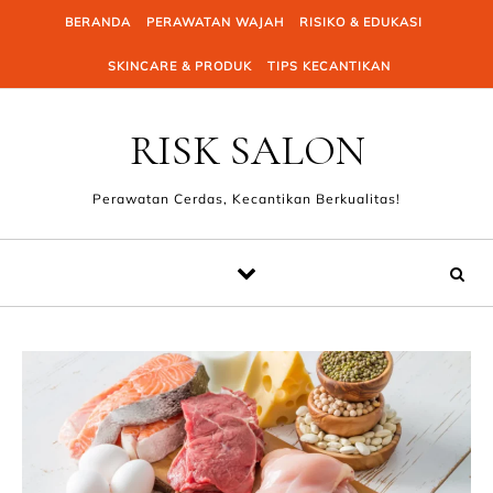
Skip to content
BERANDA
PERAWATAN WAJAH
RISIKO & EDUKASI
SKINCARE & PRODUK
TIPS KECANTIKAN
RISK SALON
Perawatan Cerdas, Kecantikan Berkualitas!