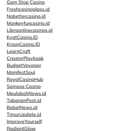
Gam Stop Casino
Freshcasinoglass.id
Nobettercasino.id
Monkeyfuncasino.id
Libraonlinecasinos.id
KyatCasino.ID
KroonCasino.ID
LearnCraft
CreatorPlaybook
BudgetVoyager
ManifestSoul
RoyalCasinoHub
Samosa Casino
MeulabohNews.id
TabananPost.id
BabelNews.id
TimurUpdate.id
ImproveYourself
RadiantGlow