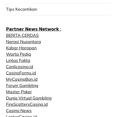
Tips Kecantikan
𝗣𝗮𝗿𝘁𝗻𝗲𝗿 𝗡𝗲𝘄𝘀 𝗡𝗲𝘁𝘄𝗼𝗿𝗸 :
BERITA CERDAS
Narasi Nusantara
Kabar Harapan
Warta Pedia
Lintas Fakta
Canlicasino.id
CasinoForms.id
MyCasinoBon.id
Forum Gambling
Master Poker
Dunia Virtual Gambling
FireScattersCasino.id
Casino News
LockerCasino.id