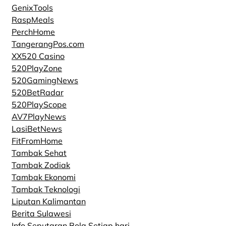
GenixTools
RaspMeals
PerchHome
TangerangPos.com
XX520 Casino
520PlayZone
520GamingNews
520BetRadar
520PlayScope
AV7PlayNews
LasiBetNews
FitFromHome
Tambak Sehat
Tambak Zodiak
Tambak Ekonomi
Tambak Teknologi
Liputan Kalimantan
Berita Sulawesi
Info Seputaran Bola Setiap hari