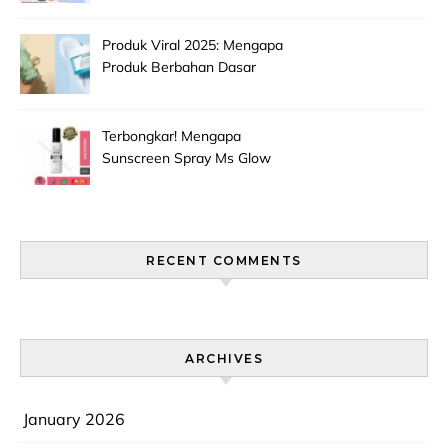
Makeup Wajah Paling
Efektif!
Produk Viral 2025: Mengapa
Produk Berbahan Dasar
Grape Seed Extract Mulai
Jadi Primadona Antioksidan?
Terbongkar! Mengapa
Sunscreen Spray Ms Glow
Men Selalu Laris Manis Di
Pasaran?
RECENT COMMENTS
ARCHIVES
January 2026