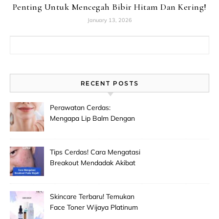
Penting Untuk Mencegah Bibir Hitam Dan Kering!
January 13, 2026
Search for:
RECENT POSTS
Perawatan Cerdas:
Mengapa Lip Balm Dengan
Spf Penting Untuk
Mencegah Bibir Hitam Dan
Kering!
Tips Cerdas! Cara Mengatasi
Breakout Mendadak Akibat
Salah Memilih Produk
Skincare Baru!
Skincare Terbaru! Temukan
Face Toner Wijaya Platinum
Clinic Untuk Pembersih