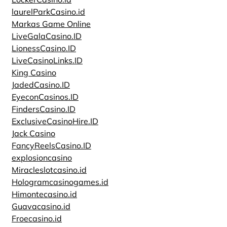
laurelParkCasino.id
Markas Game Online
LiveGalaCasino.ID
LionessCasino.ID
LiveCasinoLinks.ID
King Casino
JadedCasino.ID
EyeconCasinos.ID
FindersCasino.ID
ExclusiveCasinoHire.ID
Jack Casino
FancyReelsCasino.ID
explosioncasino
Miracleslotcasino.id
Hologramcasinogames.id
Himontecasino.id
Guavacasino.id
Froecasino.id