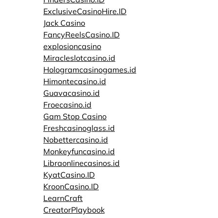
ExclusiveCasinoHire.ID
Jack Casino
FancyReelsCasino.ID
explosioncasino
Miracleslotcasino.id
Hologramcasinogames.id
Himontecasino.id
Guavacasino.id
Froecasino.id
Gam Stop Casino
Freshcasinoglass.id
Nobettercasino.id
Monkeyfuncasino.id
Libraonlinecasinos.id
KyatCasino.ID
KroonCasino.ID
LearnCraft
CreatorPlaybook