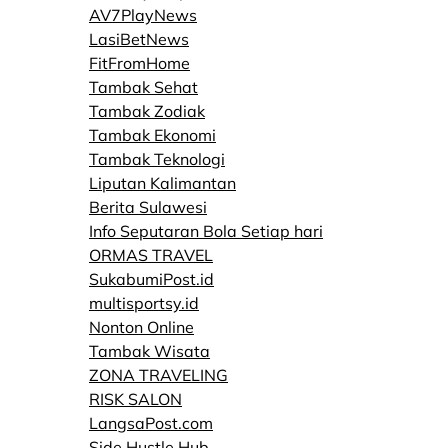
AV7PlayNews
LasiBetNews
FitFromHome
Tambak Sehat
Tambak Zodiak
Tambak Ekonomi
Tambak Teknologi
Liputan Kalimantan
Berita Sulawesi
Info Seputaran Bola Setiap hari
ORMAS TRAVEL
SukabumiPost.id
multisportsy.id
Nonton Online
Tambak Wisata
ZONA TRAVELING
RISK SALON
LangsaPost.com
Side Hustle Hub