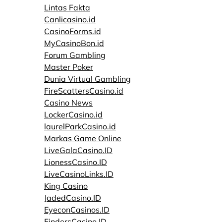
Lintas Fakta
Canlicasino.id
CasinoForms.id
MyCasinoBon.id
Forum Gambling
Master Poker
Dunia Virtual Gambling
FireScattersCasino.id
Casino News
LockerCasino.id
laurelParkCasino.id
Markas Game Online
LiveGalaCasino.ID
LionessCasino.ID
LiveCasinoLinks.ID
King Casino
JadedCasino.ID
EyeconCasinos.ID
FindersCasino.ID