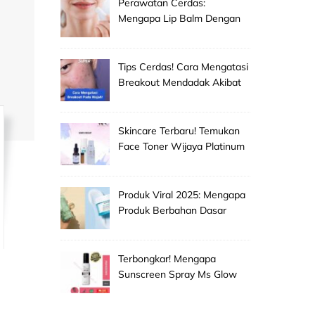
Perawatan Cerdas:
Mengapa Lip Balm Dengan
Spf Penting Untuk
Mencegah Bibir Hitam Dan
Kering!
Tips Cerdas! Cara Mengatasi
Breakout Mendadak Akibat
Salah Memilih Produk
Skincare Baru!
Skincare Terbaru! Temukan
Face Toner Wijaya Platinum
Clinic Untuk Pembersih
Makeup Wajah Paling
Efektif!
Produk Viral 2025: Mengapa
Produk Berbahan Dasar
Grape Seed Extract Mulai
Jadi Primadona Antioksidan?
Terbongkar! Mengapa
Sunscreen Spray Ms Glow
Men Selalu Laris Manis Di
Pasaran?