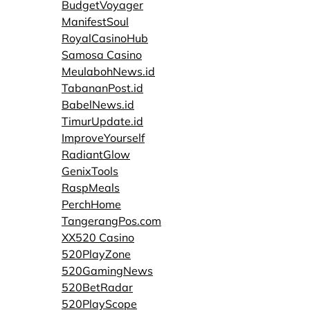
BudgetVoyager
ManifestSoul
RoyalCasinoHub
Samosa Casino
MeulabohNews.id
TabananPost.id
BabelNews.id
TimurUpdate.id
ImproveYourself
RadiantGlow
GenixTools
RaspMeals
PerchHome
TangerangPos.com
XX520 Casino
520PlayZone
520GamingNews
520BetRadar
520PlayScope