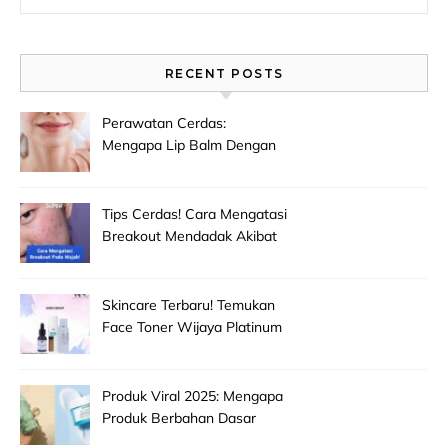
RECENT POSTS
Perawatan Cerdas:
Mengapa Lip Balm Dengan
Spf Penting Untuk
Mencegah Bibir Hitam Dan
Kering!
Tips Cerdas! Cara Mengatasi
Breakout Mendadak Akibat
Salah Memilih Produk
Skincare Baru!
Skincare Terbaru! Temukan
Face Toner Wijaya Platinum
Clinic Untuk Pembersih
Makeup Wajah Paling
Efektif!
Produk Viral 2025: Mengapa
Produk Berbahan Dasar
Grape Seed Extract Mulai