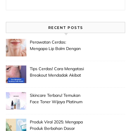
Search for:
RECENT POSTS
Perawatan Cerdas:
Mengapa Lip Balm Dengan
Spf Penting Untuk
Mencegah Bibir Hitam Dan
Kering!
Tips Cerdas! Cara Mengatasi
Breakout Mendadak Akibat
Salah Memilih Produk
Skincare Baru!
Skincare Terbaru! Temukan
Face Toner Wijaya Platinum
Clinic Untuk Pembersih
Makeup Wajah Paling
Efektif!
Produk Viral 2025: Mengapa
Produk Berbahan Dasar