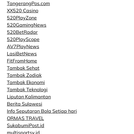
TangerangPos.com
XX520 Casino
520PlayZone
520GamingNews
520BetRadar
520PlayScope
AV7PlayNews
LasiBetNews
FitFromHome
Tambak Sehat
Tambak Zodiak
Tambak Ekonomi
Tambak Teknologi
Liputan Kalimantan
Berita Sulawesi
Info Seputaran Bola Setiap hari
ORMAS TRAVEL
SukabumiPost.id
multisportsy.id