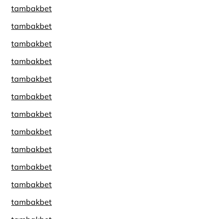
tambakbet
tambakbet
tambakbet
tambakbet
tambakbet
tambakbet
tambakbet
tambakbet
tambakbet
tambakbet
tambakbet
tambakbet