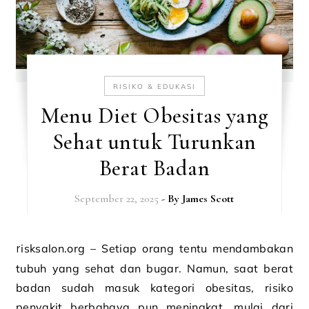
RISIKO & EDUKASI
Menu Diet Obesitas yang
Sehat untuk Turunkan
Berat Badan
September 22, 2025
- By
James Scott
risksalon.org – Setiap orang tentu mendambakan
tubuh yang sehat dan bugar. Namun, saat berat
badan sudah masuk kategori obesitas, risiko
penyakit berbahaya pun meningkat, mulai dari