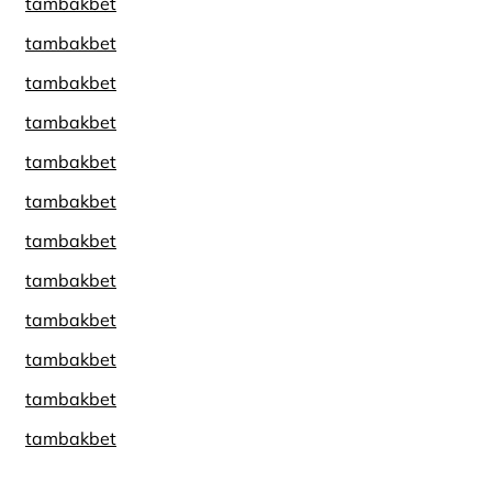
tambakbet
tambakbet
tambakbet
tambakbet
tambakbet
tambakbet
tambakbet
tambakbet
tambakbet
tambakbet
tambakbet
tambakbet