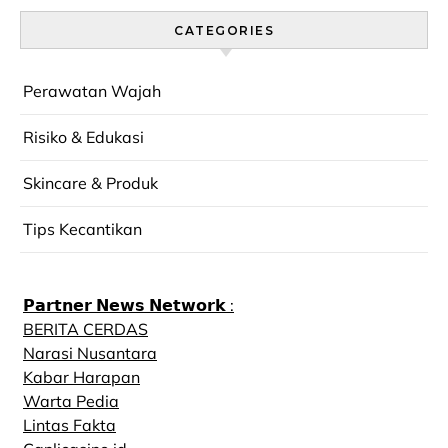
CATEGORIES
Perawatan Wajah
Risiko & Edukasi
Skincare & Produk
Tips Kecantikan
𝗣𝗮𝗿𝘁𝗻𝗲𝗿 𝗡𝗲𝘄𝘀 𝗡𝗲𝘁𝘄𝗼𝗿𝗸 :
BERITA CERDAS
Narasi Nusantara
Kabar Harapan
Warta Pedia
Lintas Fakta