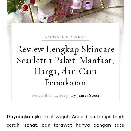
SKINCARE & PRODUK
Review Lengkap Skincare
Scarlett 1 Paket Manfaat,
Harga, dan Cara
Pemakaian
September 14, 2025
- By
James Scott
Bayangkan jika kulit wajah Anda bisa tampil lebih
cerah, sehat, dan terawat hanya dengan satu