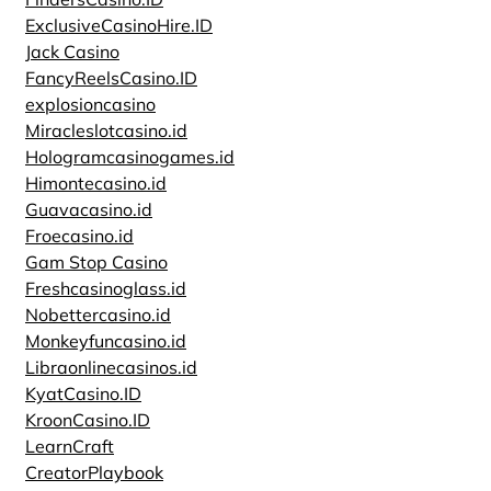
ExclusiveCasinoHire.ID
Jack Casino
FancyReelsCasino.ID
explosioncasino
Miracleslotcasino.id
Hologramcasinogames.id
Himontecasino.id
Guavacasino.id
Froecasino.id
Gam Stop Casino
Freshcasinoglass.id
Nobettercasino.id
Monkeyfuncasino.id
Libraonlinecasinos.id
KyatCasino.ID
KroonCasino.ID
LearnCraft
CreatorPlaybook