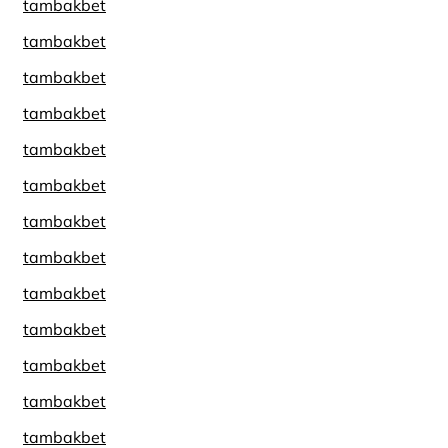
tambakbet
tambakbet
tambakbet
tambakbet
tambakbet
tambakbet
tambakbet
tambakbet
tambakbet
tambakbet
tambakbet
tambakbet
tambakbet