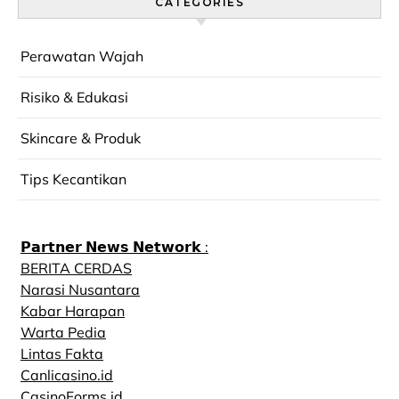
CATEGORIES
Perawatan Wajah
Risiko & Edukasi
Skincare & Produk
Tips Kecantikan
𝗣𝗮𝗿𝘁𝗻𝗲𝗿 𝗡𝗲𝘄𝘀 𝗡𝗲𝘁𝘄𝗼𝗿𝗸 :
BERITA CERDAS
Narasi Nusantara
Kabar Harapan
Warta Pedia
Lintas Fakta
Canlicasino.id
CasinoForms.id