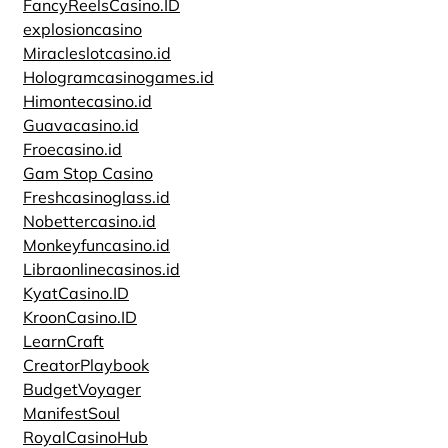
FancyReelsCasino.ID
explosioncasino
Miracleslotcasino.id
Hologramcasinogames.id
Himontecasino.id
Guavacasino.id
Froecasino.id
Gam Stop Casino
Freshcasinoglass.id
Nobettercasino.id
Monkeyfuncasino.id
Libraonlinecasinos.id
KyatCasino.ID
KroonCasino.ID
LearnCraft
CreatorPlaybook
BudgetVoyager
ManifestSoul
RoyalCasinoHub