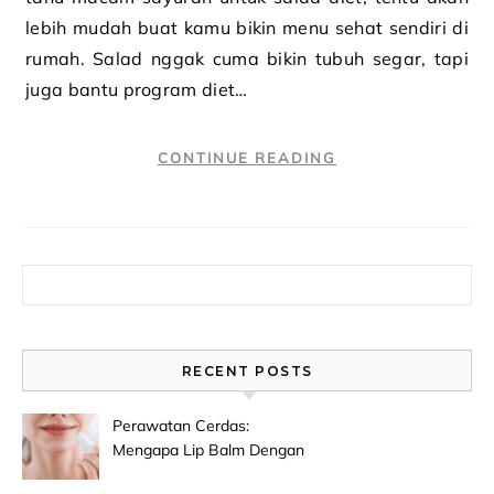
lebih mudah buat kamu bikin menu sehat sendiri di
rumah. Salad nggak cuma bikin tubuh segar, tapi
juga bantu program diet…
CONTINUE READING
Search for:
RECENT POSTS
Perawatan Cerdas:
Mengapa Lip Balm Dengan
Spf Penting Untuk