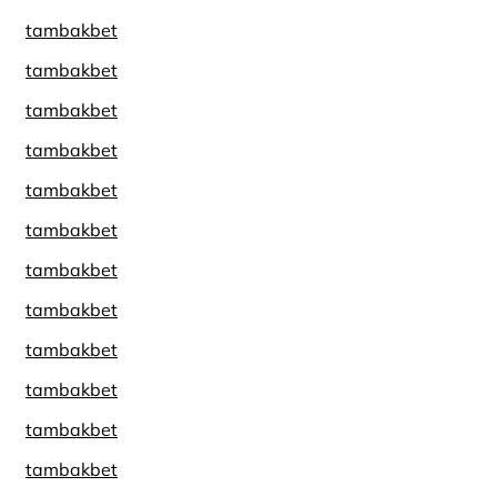
tambakbet
tambakbet
tambakbet
tambakbet
tambakbet
tambakbet
tambakbet
tambakbet
tambakbet
tambakbet
tambakbet
tambakbet