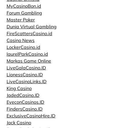
MyCasinoBon.id
Forum Gambling
Master Poker
Dunia Virtual Gambling
FireScattersCasino.id
Casino News
LockerCasino.id
laurelParkCasino.id
Markas Game Online
LiveGalaCasino.ID
LionessCasino.ID
LiveCasinoLinks.ID
King Casino
JadedCasino.ID
EyeconCasinos.ID
FindersCasino.ID
ExclusiveCasinoHire.ID
Jack Casino