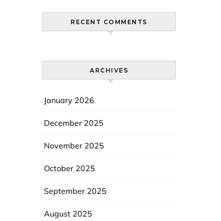
RECENT COMMENTS
ARCHIVES
January 2026
December 2025
November 2025
October 2025
September 2025
August 2025