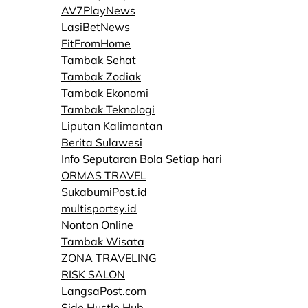
AV7PlayNews
LasiBetNews
FitFromHome
Tambak Sehat
Tambak Zodiak
Tambak Ekonomi
Tambak Teknologi
Liputan Kalimantan
Berita Sulawesi
Info Seputaran Bola Setiap hari
ORMAS TRAVEL
SukabumiPost.id
multisportsy.id
Nonton Online
Tambak Wisata
ZONA TRAVELING
RISK SALON
LangsaPost.com
Side Hustle Hub