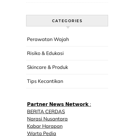
CATEGORIES
Perawatan Wajah
Risiko & Edukasi
Skincare & Produk
Tips Kecantikan
𝗣𝗮𝗿𝘁𝗻𝗲𝗿 𝗡𝗲𝘄𝘀 𝗡𝗲𝘁𝘄𝗼𝗿𝗸 :
BERITA CERDAS
Narasi Nusantara
Kabar Harapan
Warta Pedia