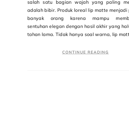
salah satu bagian wajah yang paling me
adalah bibir. Produk loreal lip matte menjadi 
banyak orang karena mampu membe
sentuhan elegan dengan hasil akhir yang ha
tahan lama. Tidak hanya soal warna, lip mat
CONTINUE READING