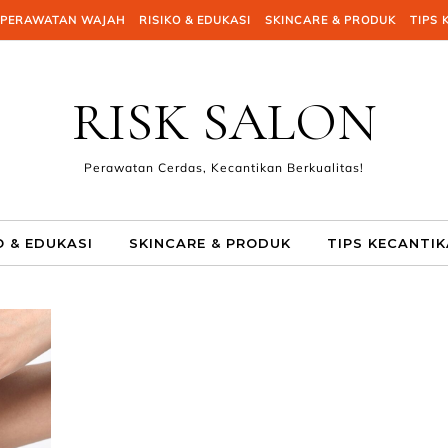
PERAWATAN WAJAH
RISIKO & EDUKASI
SKINCARE & PRODUK
TIPS 
RISK SALON
Perawatan Cerdas, Kecantikan Berkualitas!
O & EDUKASI
SKINCARE & PRODUK
TIPS KECANTI