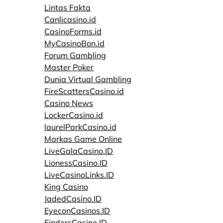
Lintas Fakta
Canlicasino.id
CasinoForms.id
MyCasinoBon.id
Forum Gambling
Master Poker
Dunia Virtual Gambling
FireScattersCasino.id
Casino News
LockerCasino.id
laurelParkCasino.id
Markas Game Online
LiveGalaCasino.ID
LionessCasino.ID
LiveCasinoLinks.ID
King Casino
JadedCasino.ID
EyeconCasinos.ID
FindersCasino.ID