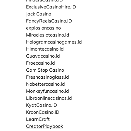
ExclusiveCasinoHire.ID
Jack Casino
FancyReelsCasino.ID
explosioncasino
Miracleslotcasino.id
Hologramcasinogames.id
Himontecasino.id
Guavacasino.id
Froecasino.id
Gam Stop Casino
Freshcasinoglass.id
Nobettercasino.id
Monkeyfuncasino.id
Libraonlinecasinos.id
KyatCasino.ID
KroonCasino.ID
LearnCraft
CreatorPlaybook