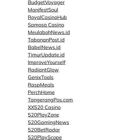
BudgetVoyager
ManifestSoul
RoyalCasinoHub
Samosa Casino
MeulabohNews.id
TabananPost.id
BabelNews.id
TimurUpdate.id
ImproveYourself
RadiantGlow
GenixTools
RaspMeals
PerchHome
TangerangPos.com
XX520 Casino
520PlayZone
520GamingNews
520BetRadar
520PlayScope