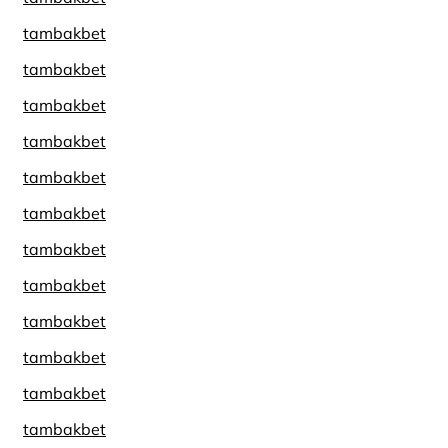
tambakbet
tambakbet
tambakbet
tambakbet
tambakbet
tambakbet
tambakbet
tambakbet
tambakbet
tambakbet
tambakbet
tambakbet