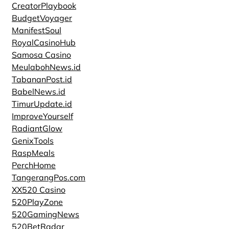
CreatorPlaybook
BudgetVoyager
ManifestSoul
RoyalCasinoHub
Samosa Casino
MeulabohNews.id
TabananPost.id
BabelNews.id
TimurUpdate.id
ImproveYourself
RadiantGlow
GenixTools
RaspMeals
PerchHome
TangerangPos.com
XX520 Casino
520PlayZone
520GamingNews
520BetRadar