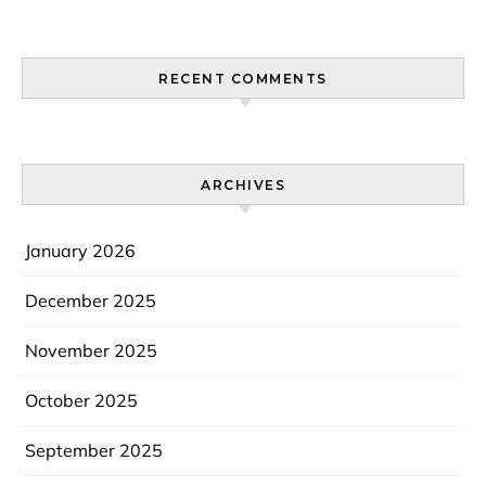
Pasaran?
RECENT COMMENTS
ARCHIVES
January 2026
December 2025
November 2025
October 2025
September 2025