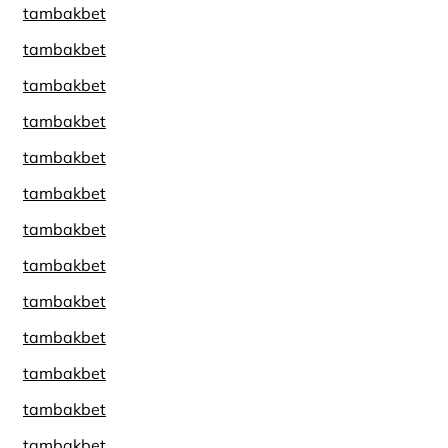
tambakbet
tambakbet
tambakbet
tambakbet
tambakbet
tambakbet
tambakbet
tambakbet
tambakbet
tambakbet
tambakbet
tambakbet
tambakbet