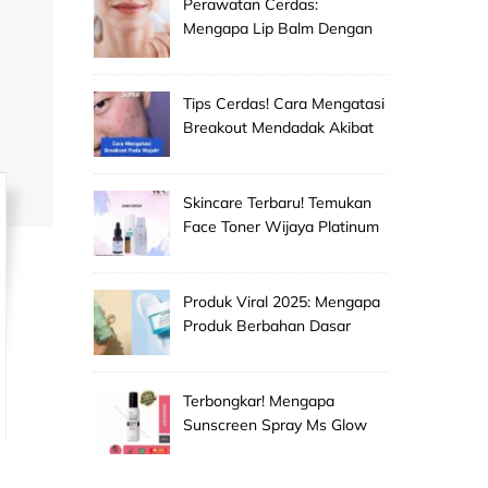
Perawatan Cerdas:
Mengapa Lip Balm Dengan
Spf Penting Untuk
Mencegah Bibir Hitam Dan
Kering!
Tips Cerdas! Cara Mengatasi
Breakout Mendadak Akibat
Salah Memilih Produk
Skincare Baru!
Skincare Terbaru! Temukan
Face Toner Wijaya Platinum
Clinic Untuk Pembersih
Makeup Wajah Paling
Efektif!
Produk Viral 2025: Mengapa
Produk Berbahan Dasar
Grape Seed Extract Mulai
Jadi Primadona Antioksidan?
Terbongkar! Mengapa
Sunscreen Spray Ms Glow
Men Selalu Laris Manis Di
Pasaran?