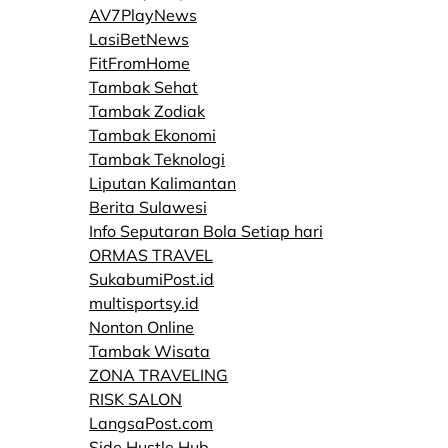
AV7PlayNews
LasiBetNews
FitFromHome
Tambak Sehat
Tambak Zodiak
Tambak Ekonomi
Tambak Teknologi
Liputan Kalimantan
Berita Sulawesi
Info Seputaran Bola Setiap hari
ORMAS TRAVEL
SukabumiPost.id
multisportsy.id
Nonton Online
Tambak Wisata
ZONA TRAVELING
RISK SALON
LangsaPost.com
Side Hustle Hub