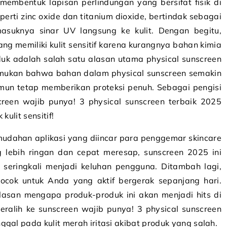
membentuk lapisan perlindungan yang bersifat fisik di
erti zinc oxide dan titanium dioxide, bertindak sebagai
suknya sinar UV langsung ke kulit. Dengan begitu,
yang memiliki kulit sensitif karena kurangnya bahan kimia
oduk adalah salah satu alasan utama physical sunscreen
nemukan bahwa bahan dalam physical sunscreen semakin
mun tetap memberikan proteksi penuh. Sebagai pengisi
creen wajib punya! 3 physical sunscreen terbaik 2025
 kulit sensitif!
emudahan aplikasi yang diincar para penggemar skincare
g lebih ringan dan cepat meresap, sunscreen 2025 ini
 seringkali menjadi keluhan pengguna. Ditambah lagi,
ocok untuk Anda yang aktif bergerak sepanjang hari.
lasan mengapa produk-produk ini akan menjadi hits di
ralih ke sunscreen wajib punya! 3 physical sunscreen
gal pada kulit merah iritasi akibat produk yang salah.