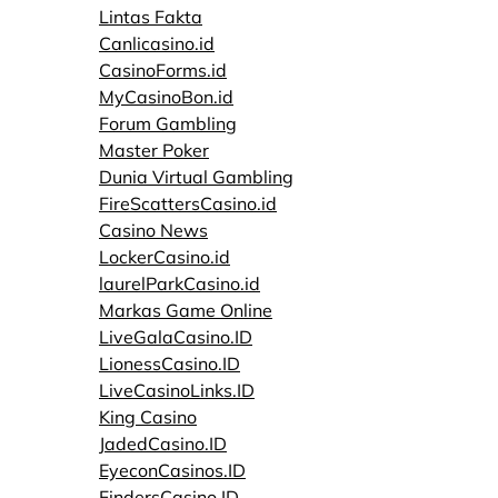
Lintas Fakta
Canlicasino.id
CasinoForms.id
MyCasinoBon.id
Forum Gambling
Master Poker
Dunia Virtual Gambling
FireScattersCasino.id
Casino News
LockerCasino.id
laurelParkCasino.id
Markas Game Online
LiveGalaCasino.ID
LionessCasino.ID
LiveCasinoLinks.ID
King Casino
JadedCasino.ID
EyeconCasinos.ID
FindersCasino.ID