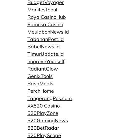
BudgetVoyager
ManifestSoul
RoyalCasinoHub
Samosa Casino
MeulabohNews.id
TabananPost.id
BabelNews.id
TimurUpdate.id
ImproveYourself
RadiantGlow
GenixTools
RaspMeals
PerchHome
TangerangPos.com
XX520 Casino
520PlayZone
520GamingNews
520BetRadar
520PlayScope