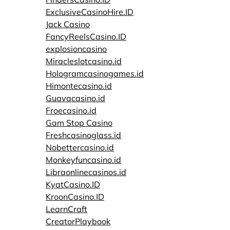
ExclusiveCasinoHire.ID
Jack Casino
FancyReelsCasino.ID
explosioncasino
Miracleslotcasino.id
Hologramcasinogames.id
Himontecasino.id
Guavacasino.id
Froecasino.id
Gam Stop Casino
Freshcasinoglass.id
Nobettercasino.id
Monkeyfuncasino.id
Libraonlinecasinos.id
KyatCasino.ID
KroonCasino.ID
LearnCraft
CreatorPlaybook