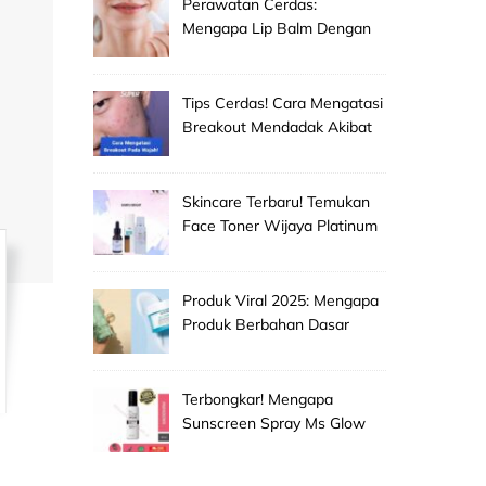
Perawatan Cerdas:
Mengapa Lip Balm Dengan
Spf Penting Untuk
Mencegah Bibir Hitam Dan
Kering!
Tips Cerdas! Cara Mengatasi
Breakout Mendadak Akibat
Salah Memilih Produk
Skincare Baru!
Skincare Terbaru! Temukan
Face Toner Wijaya Platinum
Clinic Untuk Pembersih
Makeup Wajah Paling
Efektif!
Produk Viral 2025: Mengapa
Produk Berbahan Dasar
Grape Seed Extract Mulai
Jadi Primadona Antioksidan?
Terbongkar! Mengapa
Sunscreen Spray Ms Glow
Men Selalu Laris Manis Di
Pasaran?