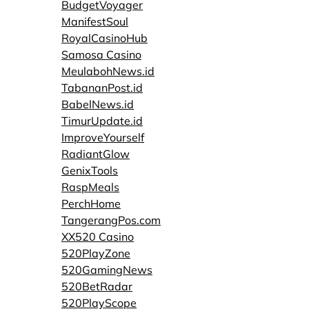
BudgetVoyager
ManifestSoul
RoyalCasinoHub
Samosa Casino
MeulabohNews.id
TabananPost.id
BabelNews.id
TimurUpdate.id
ImproveYourself
RadiantGlow
GenixTools
RaspMeals
PerchHome
TangerangPos.com
XX520 Casino
520PlayZone
520GamingNews
520BetRadar
520PlayScope