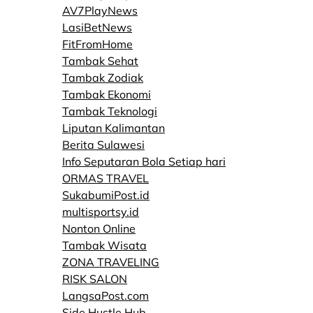
AV7PlayNews
LasiBetNews
FitFromHome
Tambak Sehat
Tambak Zodiak
Tambak Ekonomi
Tambak Teknologi
Liputan Kalimantan
Berita Sulawesi
Info Seputaran Bola Setiap hari
ORMAS TRAVEL
SukabumiPost.id
multisportsy.id
Nonton Online
Tambak Wisata
ZONA TRAVELING
RISK SALON
LangsaPost.com
Side Hustle Hub