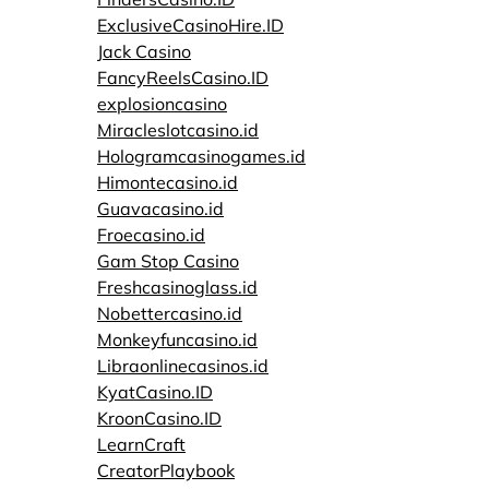
ExclusiveCasinoHire.ID
Jack Casino
FancyReelsCasino.ID
explosioncasino
Miracleslotcasino.id
Hologramcasinogames.id
Himontecasino.id
Guavacasino.id
Froecasino.id
Gam Stop Casino
Freshcasinoglass.id
Nobettercasino.id
Monkeyfuncasino.id
Libraonlinecasinos.id
KyatCasino.ID
KroonCasino.ID
LearnCraft
CreatorPlaybook