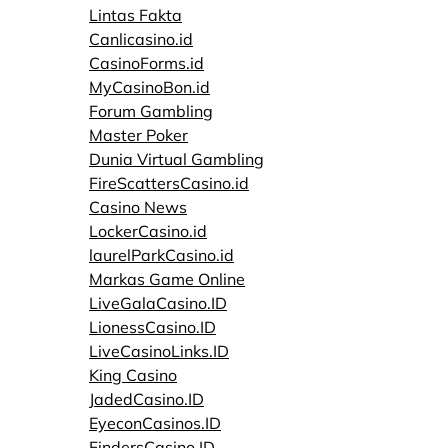
Lintas Fakta
Canlicasino.id
CasinoForms.id
MyCasinoBon.id
Forum Gambling
Master Poker
Dunia Virtual Gambling
FireScattersCasino.id
Casino News
LockerCasino.id
laurelParkCasino.id
Markas Game Online
LiveGalaCasino.ID
LionessCasino.ID
LiveCasinoLinks.ID
King Casino
JadedCasino.ID
EyeconCasinos.ID
FindersCasino.ID