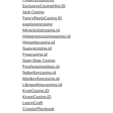
ExclusiveCasinoHire.ID
Jack Casino
FancyReelsCasino.ID
explosioncasino
Miracleslotcasino.id
Hologramcasinogames.id
Himontecasino.id
Guavacasino.id
Froecasino.id
Gam Stop Casino
Freshcasinoglass.id
Nobettercasino.id
Monkeyfuncasino.id
Libraonlinecasinos.id
KyatCasino.ID
KroonCasino.ID
LearnCraft
CreatorPlaybook