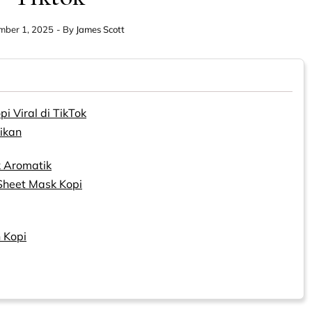
mber 1, 2025
- By
James Scott
 Viral di TikTok
ikan
k Aromatik
heet Mask Kopi
 Kopi