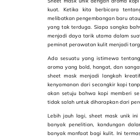
Sheet mask unik dengan aroma kopi v
kuat. Ketika kita berbicara tentan
melibatkan pengembangan baru atau
yang tak terduga. Siapa sangka ba
menjadi daya tarik utama dalam sua
peminat perawatan kulit menjadi targe
Ada sesuatu yang istimewa tentan
aroma yang bold, hangat, dan sang
sheet mask menjadi langkah kreati
kenyamanan dari secangkir kopi ta
akan setuju bahwa kopi memberi se
tidak salah untuk diharapkan dari pera
Lebih jauh lagi, sheet mask unik i
banyak penelitian, kandungan dala
banyak manfaat bagi kulit. Ini term