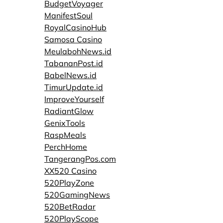
BudgetVoyager
ManifestSoul
RoyalCasinoHub
Samosa Casino
MeulabohNews.id
TabananPost.id
BabelNews.id
TimurUpdate.id
ImproveYourself
RadiantGlow
GenixTools
RaspMeals
PerchHome
TangerangPos.com
XX520 Casino
520PlayZone
520GamingNews
520BetRadar
520PlayScope