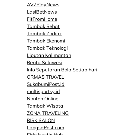
AV7PlayNews
LasiBetNews
FitFromHome
Tambak Sehat
Tambak Zodiak
Tambak Ekonomi
Tambak Teknologi
Liputan Kalimantan
Berita Sulawesi
Info Seputaran Bola Setiap hari
ORMAS TRAVEL
SukabumiPost.id
multisportsy.id
Nonton Online
Tambak Wisata
ZONA TRAVELING
RISK SALON
LangsaPost.com
Side Hustle Hub