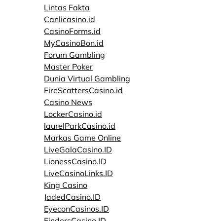
Lintas Fakta
Canlicasino.id
CasinoForms.id
MyCasinoBon.id
Forum Gambling
Master Poker
Dunia Virtual Gambling
FireScattersCasino.id
Casino News
LockerCasino.id
laurelParkCasino.id
Markas Game Online
LiveGalaCasino.ID
LionessCasino.ID
LiveCasinoLinks.ID
King Casino
JadedCasino.ID
EyeconCasinos.ID
FindersCasino.ID