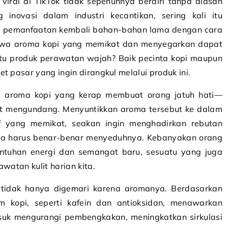
iral di TikTok tidak sepenuhnya berdiri tanpa alasan
g inovasi dalam industri kecantikan, sering kali itu
 pemanfaatan kembali bahan-bahan lama dengan cara
hwa aroma kopi yang memikat dan menyegarkan dapat
tu produk perawatan wajah? Baik pecinta kopi maupun
t pasar yang ingin dirangkul melalui produk ini.
g aroma kopi yang kerap membuat orang jatuh hati—
at mengundang. Menyuntikkan aroma tersebut ke dalam
f yang memikat, seakan ingin menghadirkan rebutan
npa harus benar-benar menyeduhnya. Kebanyakan orang
ntuhan energi dan semangat baru, sesuatu yang juga
watan kulit harian kita.
ni tidak hanya digemari karena aromanya. Berdasarkan
m kopi, seperti kafein dan antioksidan, menawarkan
asuk mengurangi pembengkakan, meningkatkan sirkulasi