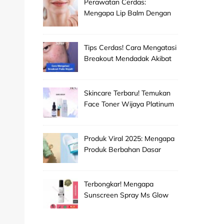
Perawatan Cerdas:
Mengapa Lip Balm Dengan
Spf Penting Untuk
Mencegah Bibir Hitam Dan
Kering!
Tips Cerdas! Cara Mengatasi
Breakout Mendadak Akibat
Salah Memilih Produk
Skincare Baru!
Skincare Terbaru! Temukan
Face Toner Wijaya Platinum
Clinic Untuk Pembersih
Makeup Wajah Paling
Efektif!
Produk Viral 2025: Mengapa
Produk Berbahan Dasar
Grape Seed Extract Mulai
Jadi Primadona Antioksidan?
Terbongkar! Mengapa
Sunscreen Spray Ms Glow
Men Selalu Laris Manis Di
Pasaran?