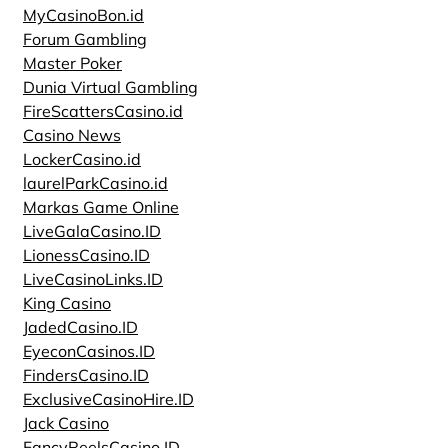
MyCasinoBon.id
Forum Gambling
Master Poker
Dunia Virtual Gambling
FireScattersCasino.id
Casino News
LockerCasino.id
laurelParkCasino.id
Markas Game Online
LiveGalaCasino.ID
LionessCasino.ID
LiveCasinoLinks.ID
King Casino
JadedCasino.ID
EyeconCasinos.ID
FindersCasino.ID
ExclusiveCasinoHire.ID
Jack Casino
FancyReelsCasino.ID