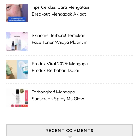
Kering!
Tips Cerdas! Cara Mengatasi
Breakout Mendadak Akibat
Salah Memilih Produk
Skincare Baru!
Skincare Terbaru! Temukan
Face Toner Wijaya Platinum
Clinic Untuk Pembersih
Makeup Wajah Paling
Efektif!
Produk Viral 2025: Mengapa
Produk Berbahan Dasar
Grape Seed Extract Mulai
Jadi Primadona Antioksidan?
Terbongkar! Mengapa
Sunscreen Spray Ms Glow
Men Selalu Laris Manis Di
Pasaran?
RECENT COMMENTS