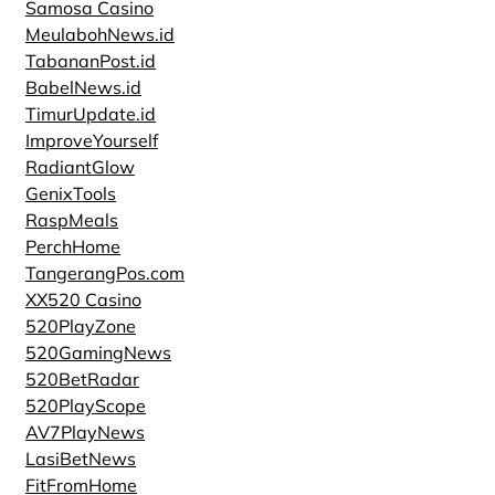
Samosa Casino
MeulabohNews.id
TabananPost.id
BabelNews.id
TimurUpdate.id
ImproveYourself
RadiantGlow
GenixTools
RaspMeals
PerchHome
TangerangPos.com
XX520 Casino
520PlayZone
520GamingNews
520BetRadar
520PlayScope
AV7PlayNews
LasiBetNews
FitFromHome