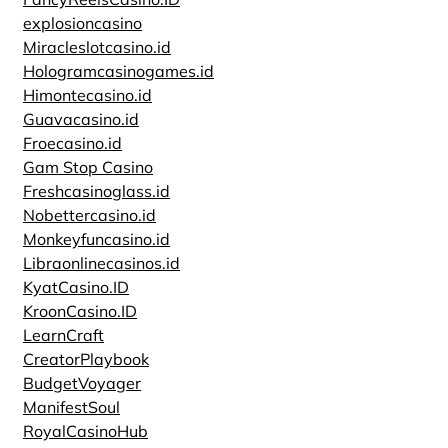
explosioncasino
Miracleslotcasino.id
Hologramcasinogames.id
Himontecasino.id
Guavacasino.id
Froecasino.id
Gam Stop Casino
Freshcasinoglass.id
Nobettercasino.id
Monkeyfuncasino.id
Libraonlinecasinos.id
KyatCasino.ID
KroonCasino.ID
LearnCraft
CreatorPlaybook
BudgetVoyager
ManifestSoul
RoyalCasinoHub