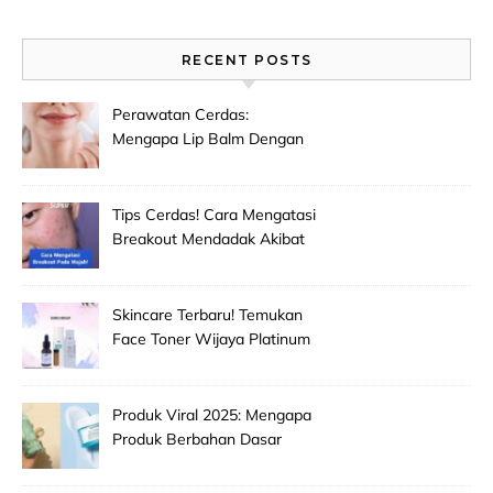
RECENT POSTS
Perawatan Cerdas:
Mengapa Lip Balm Dengan
Spf Penting Untuk
Mencegah Bibir Hitam Dan
Kering!
Tips Cerdas! Cara Mengatasi
Breakout Mendadak Akibat
Salah Memilih Produk
Skincare Baru!
Skincare Terbaru! Temukan
Face Toner Wijaya Platinum
Clinic Untuk Pembersih
Makeup Wajah Paling
Efektif!
Produk Viral 2025: Mengapa
Produk Berbahan Dasar
Grape Seed Extract Mulai
Jadi Primadona Antioksidan?