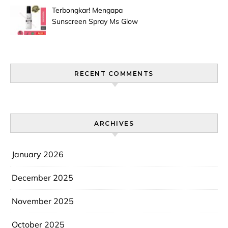
Terbongkar! Mengapa
Sunscreen Spray Ms Glow
Men Selalu Laris Manis Di
Pasaran?
RECENT COMMENTS
ARCHIVES
January 2026
December 2025
November 2025
October 2025