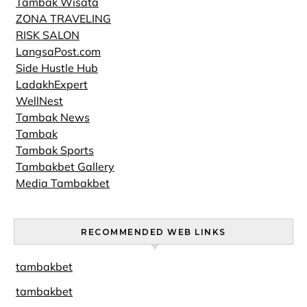
Tambak Wisata
ZONA TRAVELING
RISK SALON
LangsaPost.com
Side Hustle Hub
LadakhExpert
WellNest
Tambak News
Tambak
Tambak Sports
Tambakbet Gallery
Media Tambakbet
RECOMMENDED WEB LINKS
tambakbet
tambakbet