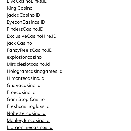
LiveCasinoLinks.ID
King Casino
JadedCasino.ID
EyeconCasinos.ID
FindersCasino.ID
ExclusiveCasinoHire.ID
Jack Casino
FancyReelsCasino.ID
explosioncasino
Miracleslotcasino.id
Hologramcasinogames.id
Himontecasino.id
Guavacasino.id
Froecasino.id
Gam Stop Casino
Freshcasinoglass.id
Nobettercasino.id
Monkeyfuncasino.id
Libraonlinecasinos.id