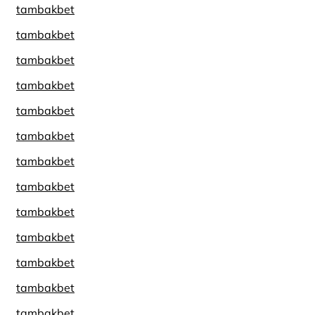
tambakbet
tambakbet
tambakbet
tambakbet
tambakbet
tambakbet
tambakbet
tambakbet
tambakbet
tambakbet
tambakbet
tambakbet
tambakbet