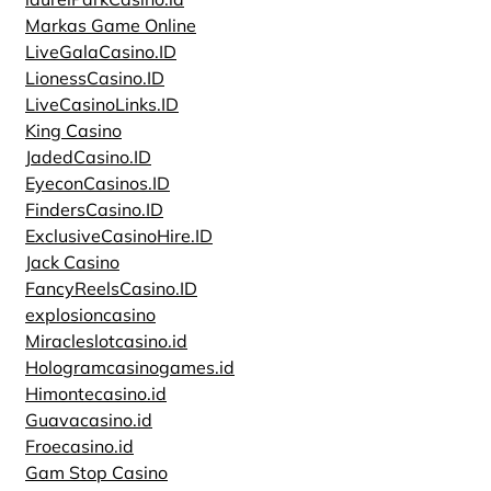
Markas Game Online
LiveGalaCasino.ID
LionessCasino.ID
LiveCasinoLinks.ID
King Casino
JadedCasino.ID
EyeconCasinos.ID
FindersCasino.ID
ExclusiveCasinoHire.ID
Jack Casino
FancyReelsCasino.ID
explosioncasino
Miracleslotcasino.id
Hologramcasinogames.id
Himontecasino.id
Guavacasino.id
Froecasino.id
Gam Stop Casino