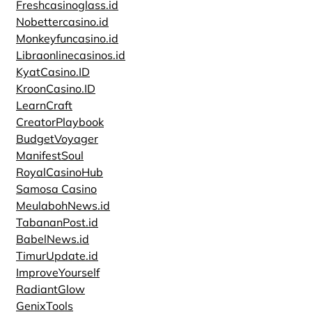
Freshcasinoglass.id
Nobettercasino.id
Monkeyfuncasino.id
Libraonlinecasinos.id
KyatCasino.ID
KroonCasino.ID
LearnCraft
CreatorPlaybook
BudgetVoyager
ManifestSoul
RoyalCasinoHub
Samosa Casino
MeulabohNews.id
TabananPost.id
BabelNews.id
TimurUpdate.id
ImproveYourself
RadiantGlow
GenixTools