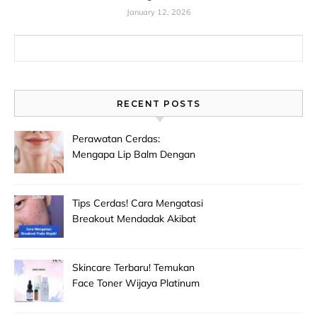
January 12, 2026
Search for:
RECENT POSTS
Perawatan Cerdas:
Mengapa Lip Balm Dengan
Spf Penting Untuk
Mencegah Bibir Hitam Dan
Kering!
Tips Cerdas! Cara Mengatasi
Breakout Mendadak Akibat
Salah Memilih Produk
Skincare Baru!
Skincare Terbaru! Temukan
Face Toner Wijaya Platinum
Clinic Untuk Pembersih
Makeup Wajah Paling