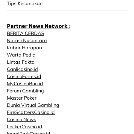
Tips Kecantikan
𝗣𝗮𝗿𝘁𝗻𝗲𝗿 𝗡𝗲𝘄𝘀 𝗡𝗲𝘁𝘄𝗼𝗿𝗸 :
BERITA CERDAS
Narasi Nusantara
Kabar Harapan
Warta Pedia
Lintas Fakta
Canlicasino.id
CasinoForms.id
MyCasinoBon.id
Forum Gambling
Master Poker
Dunia Virtual Gambling
FireScattersCasino.id
Casino News
LockerCasino.id
laurelParkCasino.id