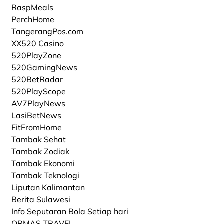
RaspMeals
PerchHome
TangerangPos.com
XX520 Casino
520PlayZone
520GamingNews
520BetRadar
520PlayScope
AV7PlayNews
LasiBetNews
FitFromHome
Tambak Sehat
Tambak Zodiak
Tambak Ekonomi
Tambak Teknologi
Liputan Kalimantan
Berita Sulawesi
Info Seputaran Bola Setiap hari
ORMAS TRAVEL