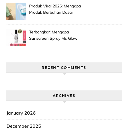
Efektif!
Produk Viral 2025: Mengapa
Produk Berbahan Dasar
Grape Seed Extract Mulai
Jadi Primadona Antioksidan?
Terbongkar! Mengapa
Sunscreen Spray Ms Glow
Men Selalu Laris Manis Di
Pasaran?
RECENT COMMENTS
ARCHIVES
January 2026
December 2025