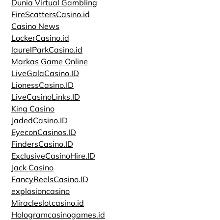
Dunia Virtual Gambling
FireScattersCasino.id
Casino News
LockerCasino.id
laurelParkCasino.id
Markas Game Online
LiveGalaCasino.ID
LionessCasino.ID
LiveCasinoLinks.ID
King Casino
JadedCasino.ID
EyeconCasinos.ID
FindersCasino.ID
ExclusiveCasinoHire.ID
Jack Casino
FancyReelsCasino.ID
explosioncasino
Miracleslotcasino.id
Hologramcasinogames.id