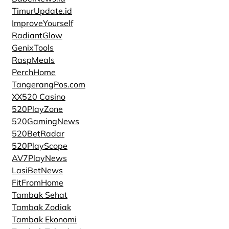
TimurUpdate.id
ImproveYourself
RadiantGlow
GenixTools
RaspMeals
PerchHome
TangerangPos.com
XX520 Casino
520PlayZone
520GamingNews
520BetRadar
520PlayScope
AV7PlayNews
LasiBetNews
FitFromHome
Tambak Sehat
Tambak Zodiak
Tambak Ekonomi