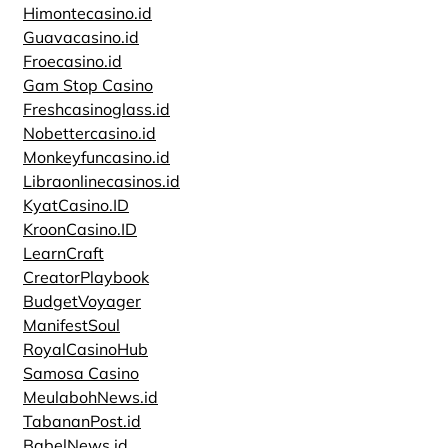
Himontecasino.id
Guavacasino.id
Froecasino.id
Gam Stop Casino
Freshcasinoglass.id
Nobettercasino.id
Monkeyfuncasino.id
Libraonlinecasinos.id
KyatCasino.ID
KroonCasino.ID
LearnCraft
CreatorPlaybook
BudgetVoyager
ManifestSoul
RoyalCasinoHub
Samosa Casino
MeulabohNews.id
TabananPost.id
BabelNews.id