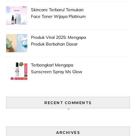
Skincare Baru!
Skincare Terbaru! Temukan
Face Toner Wijaya Platinum
Clinic Untuk Pembersih
Makeup Wajah Paling
Efektif!
Produk Viral 2025: Mengapa
Produk Berbahan Dasar
Grape Seed Extract Mulai
Jadi Primadona Antioksidan?
Terbongkar! Mengapa
Sunscreen Spray Ms Glow
Men Selalu Laris Manis Di
Pasaran?
RECENT COMMENTS
ARCHIVES