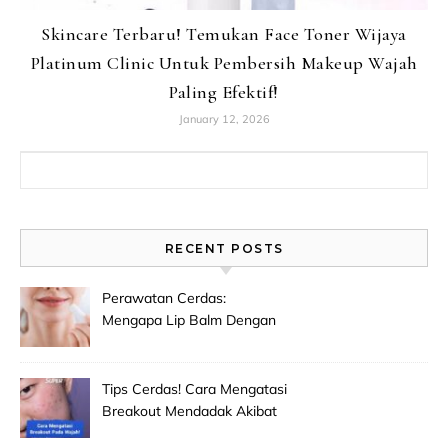
Skincare Terbaru! Temukan Face Toner Wijaya
Platinum Clinic Untuk Pembersih Makeup Wajah
Paling Efektif!
January 12, 2026
Search for:
RECENT POSTS
Perawatan Cerdas:
Mengapa Lip Balm Dengan
Spf Penting Untuk
Mencegah Bibir Hitam Dan
Kering!
Tips Cerdas! Cara Mengatasi
Breakout Mendadak Akibat
Salah Memilih Produk