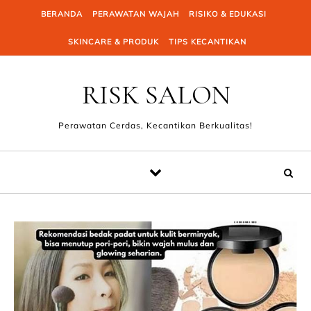
Skip to content
BERANDA
PERAWATAN WAJAH
RISIKO & EDUKASI
SKINCARE & PRODUK
TIPS KECANTIKAN
RISK SALON
Perawatan Cerdas, Kecantikan Berkualitas!