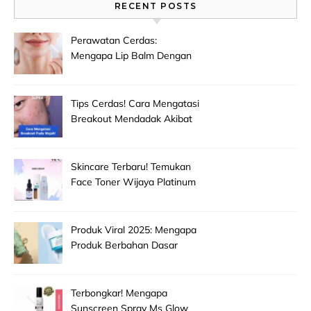
RECENT POSTS
Perawatan Cerdas:
Mengapa Lip Balm Dengan
Spf Penting Untuk
Mencegah Bibir Hitam Dan
Kering!
Tips Cerdas! Cara Mengatasi
Breakout Mendadak Akibat
Salah Memilih Produk
Skincare Baru!
Skincare Terbaru! Temukan
Face Toner Wijaya Platinum
Clinic Untuk Pembersih
Makeup Wajah Paling
Efektif!
Produk Viral 2025: Mengapa
Produk Berbahan Dasar
Grape Seed Extract Mulai
Jadi Primadona Antioksidan?
Terbongkar! Mengapa
Sunscreen Spray Ms Glow