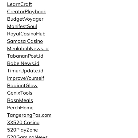
LearnCraft
CreatorPlaybook
BudgetVoyager
ManifestSoul
RoyalCasinoHub
Samosa Casino
MeulabohNews.id
TabananPost.id
BabelNews.id
TimurUpdate.id
ImproveYourself
RadiantGlow
GenixTools
RaspMeals
PerchHome
TangerangPos.com
XX520 Casino
520PlayZone
520GamingNews