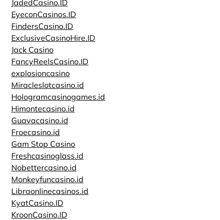
JadedCasino.ID
EyeconCasinos.ID
FindersCasino.ID
ExclusiveCasinoHire.ID
Jack Casino
FancyReelsCasino.ID
explosioncasino
Miracleslotcasino.id
Hologramcasinogames.id
Himontecasino.id
Guavacasino.id
Froecasino.id
Gam Stop Casino
Freshcasinoglass.id
Nobettercasino.id
Monkeyfuncasino.id
Libraonlinecasinos.id
KyatCasino.ID
KroonCasino.ID