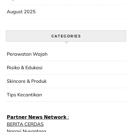
August 2025
CATEGORIES
Perawatan Wajah
Risiko & Edukasi
Skincare & Produk
Tips Kecantikan
𝗣𝗮𝗿𝘁𝗻𝗲𝗿 𝗡𝗲𝘄𝘀 𝗡𝗲𝘁𝘄𝗼𝗿𝗸 :
BERITA CERDAS
Narasi Nusantara