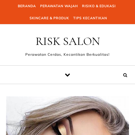
Skip to content
BERANDA
PERAWATAN WAJAH
RISIKO & EDUKASI
SKINCARE & PRODUK
TIPS KECANTIKAN
RISK SALON
Perawatan Cerdas, Kecantikan Berkualitas!