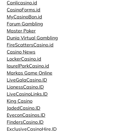
Canlicasino.id
CasinoForms.id
MyCasinoBon.id
Forum Gambling
Master Poker
Dunia Virtual Gambling
FireScattersCasino.id
Casino News
LockerCasino.id
laurelParkCasino.id
Markas Game Online
LiveGalaCasino.ID
LionessCasino.ID
LiveCasinoLinks.ID
King Casino
JadedCasino.ID
EyeconCasinos.ID
FindersCasino.ID
ExclusiveCasinoHire.ID