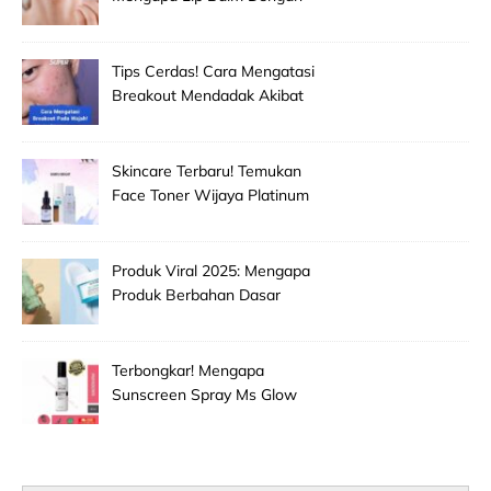
Spf Penting Untuk
Mencegah Bibir Hitam Dan
Kering!
Tips Cerdas! Cara Mengatasi
Breakout Mendadak Akibat
Salah Memilih Produk
Skincare Baru!
Skincare Terbaru! Temukan
Face Toner Wijaya Platinum
Clinic Untuk Pembersih
Makeup Wajah Paling
Efektif!
Produk Viral 2025: Mengapa
Produk Berbahan Dasar
Grape Seed Extract Mulai
Jadi Primadona Antioksidan?
Terbongkar! Mengapa
Sunscreen Spray Ms Glow
Men Selalu Laris Manis Di
Pasaran?