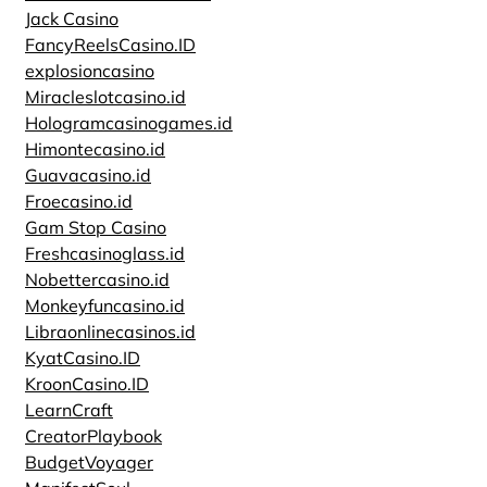
Jack Casino
FancyReelsCasino.ID
explosioncasino
Miracleslotcasino.id
Hologramcasinogames.id
Himontecasino.id
Guavacasino.id
Froecasino.id
Gam Stop Casino
Freshcasinoglass.id
Nobettercasino.id
Monkeyfuncasino.id
Libraonlinecasinos.id
KyatCasino.ID
KroonCasino.ID
LearnCraft
CreatorPlaybook
BudgetVoyager