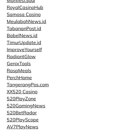
ManifestSoul
RoyalCasinoHub
Samosa Casino
MeulabohNews.id
TabananPost.id
BabelNews.id
TimurUpdate.id
ImproveYourself
RadiantGlow
GenixTools
RaspMeals
PerchHome
TangerangPos.com
XX520 Casino
520PlayZone
520GamingNews
520BetRadar
520PlayScope
AV7PlayNews