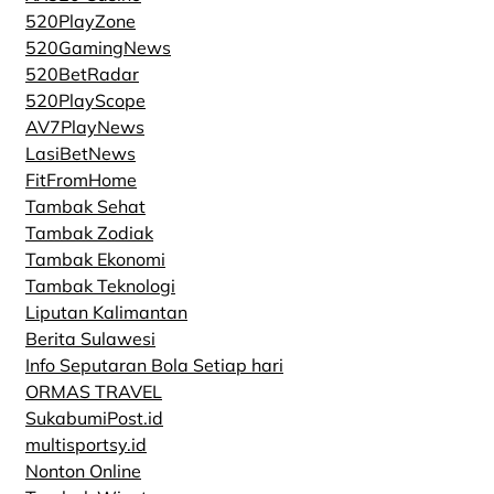
520PlayZone
520GamingNews
520BetRadar
520PlayScope
AV7PlayNews
LasiBetNews
FitFromHome
Tambak Sehat
Tambak Zodiak
Tambak Ekonomi
Tambak Teknologi
Liputan Kalimantan
Berita Sulawesi
Info Seputaran Bola Setiap hari
ORMAS TRAVEL
SukabumiPost.id
multisportsy.id
Nonton Online