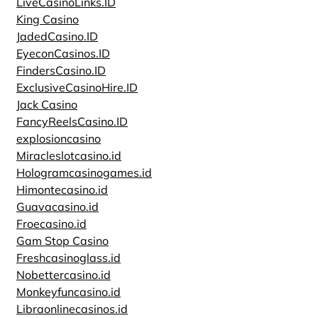
LiveCasinoLinks.ID
King Casino
JadedCasino.ID
EyeconCasinos.ID
FindersCasino.ID
ExclusiveCasinoHire.ID
Jack Casino
FancyReelsCasino.ID
explosioncasino
Miracleslotcasino.id
Hologramcasinogames.id
Himontecasino.id
Guavacasino.id
Froecasino.id
Gam Stop Casino
Freshcasinoglass.id
Nobettercasino.id
Monkeyfuncasino.id
Libraonlinecasinos.id