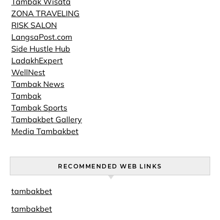
Tambak Wisata
ZONA TRAVELING
RISK SALON
LangsaPost.com
Side Hustle Hub
LadakhExpert
WellNest
Tambak News
Tambak
Tambak Sports
Tambakbet Gallery
Media Tambakbet
RECOMMENDED WEB LINKS
tambakbet
tambakbet