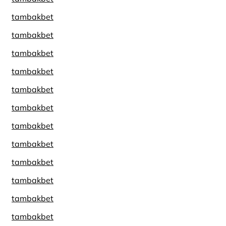
tambakbet
tambakbet
tambakbet
tambakbet
tambakbet
tambakbet
tambakbet
tambakbet
tambakbet
tambakbet
tambakbet
tambakbet