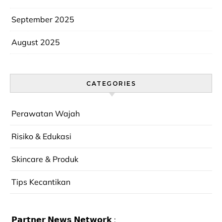
September 2025
August 2025
CATEGORIES
Perawatan Wajah
Risiko & Edukasi
Skincare & Produk
Tips Kecantikan
𝗣𝗮𝗿𝘁𝗻𝗲𝗿 𝗡𝗲𝘄𝘀 𝗡𝗲𝘁𝘄𝗼𝗿𝗸 :