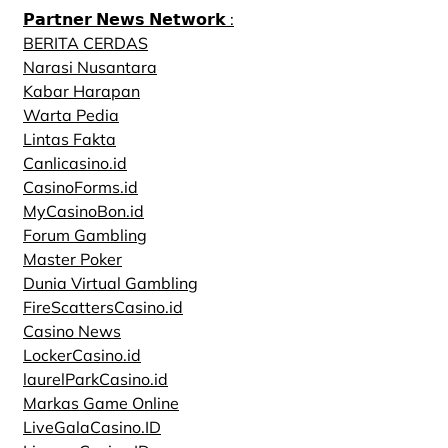
𝗣𝗮𝗿𝘁𝗻𝗲𝗿 𝗡𝗲𝘄𝘀 𝗡𝗲𝘁𝘄𝗼𝗿𝗸 :
BERITA CERDAS
Narasi Nusantara
Kabar Harapan
Warta Pedia
Lintas Fakta
Canlicasino.id
CasinoForms.id
MyCasinoBon.id
Forum Gambling
Master Poker
Dunia Virtual Gambling
FireScattersCasino.id
Casino News
LockerCasino.id
laurelParkCasino.id
Markas Game Online
LiveGalaCasino.ID