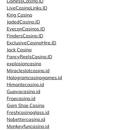
LionessCasino.ID
LiveCasinoLinks.ID
King Casino
JadedCasino.ID
EyeconCasinos.ID
FindersCasino.ID
ExclusiveCasinoHire.ID
Jack Casino
FancyReelsCasino.ID
explosioncasino
Miracleslotcasino.id
Hologramcasinogames.id
Himontecasino.id
Guavacasino.id
Froecasino.id
Gam Stop Casino
Freshcasinoglass.id
Nobettercasino.id
Monkeyfuncasino.id