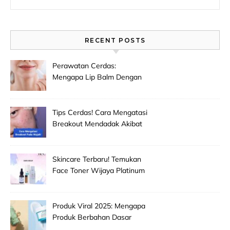
RECENT POSTS
Perawatan Cerdas:
Mengapa Lip Balm Dengan
Spf Penting Untuk
Mencegah Bibir Hitam Dan
Kering!
Tips Cerdas! Cara Mengatasi
Breakout Mendadak Akibat
Salah Memilih Produk
Skincare Baru!
Skincare Terbaru! Temukan
Face Toner Wijaya Platinum
Clinic Untuk Pembersih
Makeup Wajah Paling
Efektif!
Produk Viral 2025: Mengapa
Produk Berbahan Dasar
Grape Seed Extract Mulai