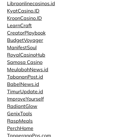
Libraonlinecasinos.id
KyatCasino.ID
KroonCasino.ID
LearnCraft
CreatorPlaybook
BudgetVoyager
ManifestSoul
RoyalCasinoHub
Samosa Casino
MeulabohNews.id
TabananPost.id
BabelNews.id
TimurUpdate.id
ImproveYourself
RadiantGlow
GenixTools
RaspMeals
PerchHome
TangerangPos.com