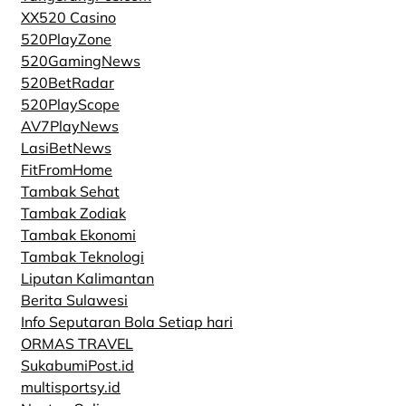
XX520 Casino
520PlayZone
520GamingNews
520BetRadar
520PlayScope
AV7PlayNews
LasiBetNews
FitFromHome
Tambak Sehat
Tambak Zodiak
Tambak Ekonomi
Tambak Teknologi
Liputan Kalimantan
Berita Sulawesi
Info Seputaran Bola Setiap hari
ORMAS TRAVEL
SukabumiPost.id
multisportsy.id