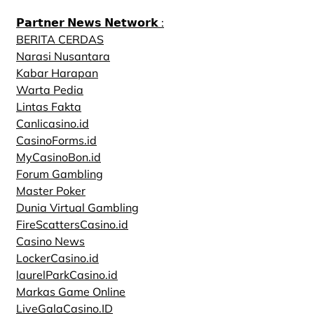
𝗣𝗮𝗿𝘁𝗻𝗲𝗿 𝗡𝗲𝘄𝘀 𝗡𝗲𝘁𝘄𝗼𝗿𝗸 :
BERITA CERDAS
Narasi Nusantara
Kabar Harapan
Warta Pedia
Lintas Fakta
Canlicasino.id
CasinoForms.id
MyCasinoBon.id
Forum Gambling
Master Poker
Dunia Virtual Gambling
FireScattersCasino.id
Casino News
LockerCasino.id
laurelParkCasino.id
Markas Game Online
LiveGalaCasino.ID