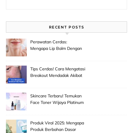
Search for:
RECENT POSTS
Perawatan Cerdas:
Mengapa Lip Balm Dengan
Spf Penting Untuk
Mencegah Bibir Hitam Dan
Kering!
Tips Cerdas! Cara Mengatasi
Breakout Mendadak Akibat
Salah Memilih Produk
Skincare Baru!
Skincare Terbaru! Temukan
Face Toner Wijaya Platinum
Clinic Untuk Pembersih
Makeup Wajah Paling
Efektif!
Produk Viral 2025: Mengapa
Produk Berbahan Dasar