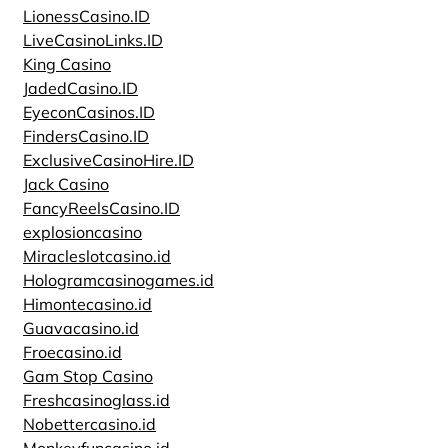
LionessCasino.ID
LiveCasinoLinks.ID
King Casino
JadedCasino.ID
EyeconCasinos.ID
FindersCasino.ID
ExclusiveCasinoHire.ID
Jack Casino
FancyReelsCasino.ID
explosioncasino
Miracleslotcasino.id
Hologramcasinogames.id
Himontecasino.id
Guavacasino.id
Froecasino.id
Gam Stop Casino
Freshcasinoglass.id
Nobettercasino.id