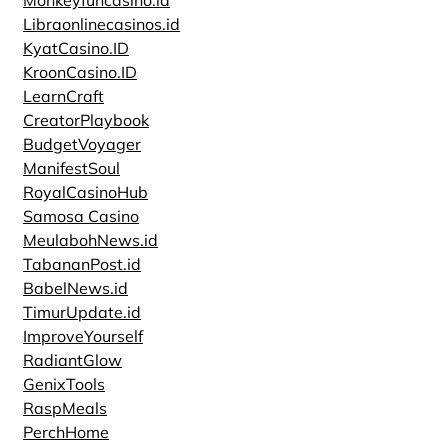
Monkeyfuncasino.id
Libraonlinecasinos.id
KyatCasino.ID
KroonCasino.ID
LearnCraft
CreatorPlaybook
BudgetVoyager
ManifestSoul
RoyalCasinoHub
Samosa Casino
MeulabohNews.id
TabananPost.id
BabelNews.id
TimurUpdate.id
ImproveYourself
RadiantGlow
GenixTools
RaspMeals
PerchHome