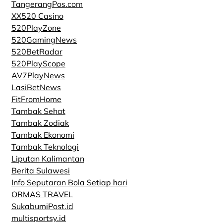
TangerangPos.com
XX520 Casino
520PlayZone
520GamingNews
520BetRadar
520PlayScope
AV7PlayNews
LasiBetNews
FitFromHome
Tambak Sehat
Tambak Zodiak
Tambak Ekonomi
Tambak Teknologi
Liputan Kalimantan
Berita Sulawesi
Info Seputaran Bola Setiap hari
ORMAS TRAVEL
SukabumiPost.id
multisportsy.id