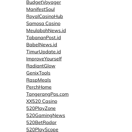
BudgetVoyager
ManifestSoul
RoyalCasinoHub
Samosa Casino
MeulabohNews.id
TabananPost.id
BabelNews.id
TimurUpdate.id
ImproveYourself
RadiantGlow
GenixTools
RaspMeals
PerchHome
TangerangPos.com
XX520 Casino
520PlayZone
520GamingNews
520BetRadar
520PlayScope