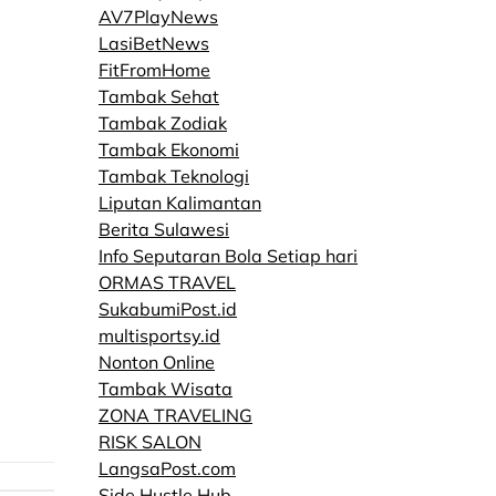
AV7PlayNews
LasiBetNews
FitFromHome
Tambak Sehat
Tambak Zodiak
Tambak Ekonomi
Tambak Teknologi
Liputan Kalimantan
Berita Sulawesi
Info Seputaran Bola Setiap hari
ORMAS TRAVEL
SukabumiPost.id
multisportsy.id
Nonton Online
Tambak Wisata
ZONA TRAVELING
RISK SALON
LangsaPost.com
Side Hustle Hub