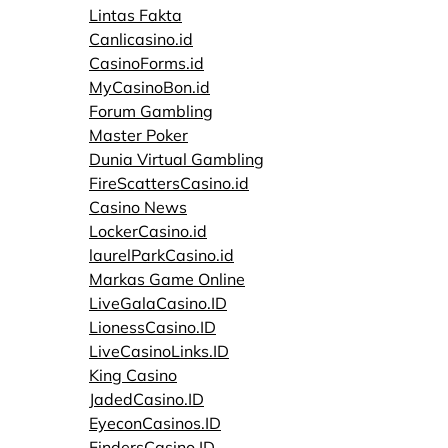
Lintas Fakta
Canlicasino.id
CasinoForms.id
MyCasinoBon.id
Forum Gambling
Master Poker
Dunia Virtual Gambling
FireScattersCasino.id
Casino News
LockerCasino.id
laurelParkCasino.id
Markas Game Online
LiveGalaCasino.ID
LionessCasino.ID
LiveCasinoLinks.ID
King Casino
JadedCasino.ID
EyeconCasinos.ID
FindersCasino.ID