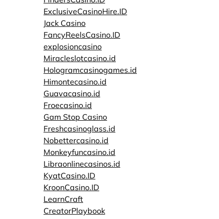
ExclusiveCasinoHire.ID
Jack Casino
FancyReelsCasino.ID
explosioncasino
Miracleslotcasino.id
Hologramcasinogames.id
Himontecasino.id
Guavacasino.id
Froecasino.id
Gam Stop Casino
Freshcasinoglass.id
Nobettercasino.id
Monkeyfuncasino.id
Libraonlinecasinos.id
KyatCasino.ID
KroonCasino.ID
LearnCraft
CreatorPlaybook