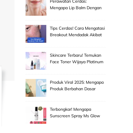
Perawatan Cerdas:
Mengapa Lip Balm Dengan
Spf Penting Untuk
Mencegah Bibir Hitam Dan
Kering!
Tips Cerdas! Cara Mengatasi
Breakout Mendadak Akibat
Salah Memilih Produk
Skincare Baru!
Skincare Terbaru! Temukan
Face Toner Wijaya Platinum
Clinic Untuk Pembersih
Makeup Wajah Paling
Efektif!
Produk Viral 2025: Mengapa
Produk Berbahan Dasar
Grape Seed Extract Mulai
Jadi Primadona Antioksidan?
Terbongkar! Mengapa
Sunscreen Spray Ms Glow
Men Selalu Laris Manis Di
Pasaran?