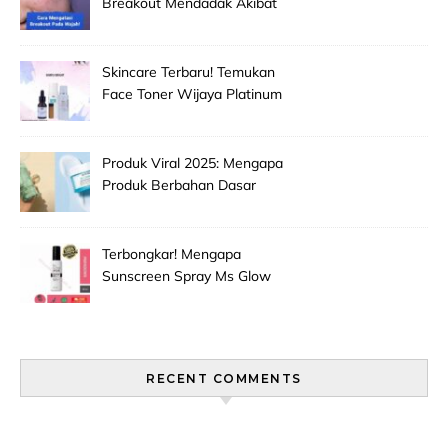
Breakout Mendadak Akibat
Salah Memilih Produk
Skincare Baru!
Skincare Terbaru! Temukan
Face Toner Wijaya Platinum
Clinic Untuk Pembersih
Makeup Wajah Paling
Efektif!
Produk Viral 2025: Mengapa
Produk Berbahan Dasar
Grape Seed Extract Mulai
Jadi Primadona Antioksidan?
Terbongkar! Mengapa
Sunscreen Spray Ms Glow
Men Selalu Laris Manis Di
Pasaran?
RECENT COMMENTS