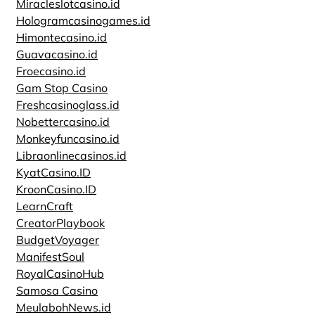
Miracleslotcasino.id
Hologramcasinogames.id
Himontecasino.id
Guavacasino.id
Froecasino.id
Gam Stop Casino
Freshcasinoglass.id
Nobettercasino.id
Monkeyfuncasino.id
Libraonlinecasinos.id
KyatCasino.ID
KroonCasino.ID
LearnCraft
CreatorPlaybook
BudgetVoyager
ManifestSoul
RoyalCasinoHub
Samosa Casino
MeulabohNews.id