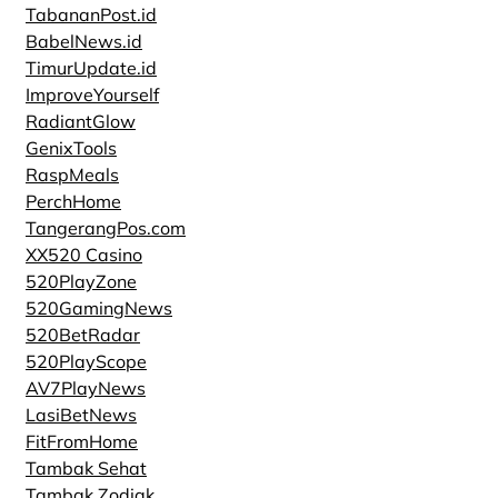
TabananPost.id
BabelNews.id
TimurUpdate.id
ImproveYourself
RadiantGlow
GenixTools
RaspMeals
PerchHome
TangerangPos.com
XX520 Casino
520PlayZone
520GamingNews
520BetRadar
520PlayScope
AV7PlayNews
LasiBetNews
FitFromHome
Tambak Sehat
Tambak Zodiak