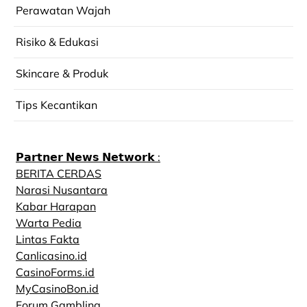
Perawatan Wajah
Risiko & Edukasi
Skincare & Produk
Tips Kecantikan
𝗣𝗮𝗿𝘁𝗻𝗲𝗿 𝗡𝗲𝘄𝘀 𝗡𝗲𝘁𝘄𝗼𝗿𝗸 :
BERITA CERDAS
Narasi Nusantara
Kabar Harapan
Warta Pedia
Lintas Fakta
Canlicasino.id
CasinoForms.id
MyCasinoBon.id
Forum Gambling