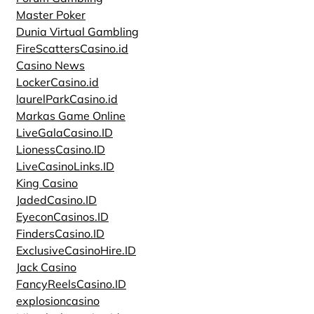
Master Poker
Dunia Virtual Gambling
FireScattersCasino.id
Casino News
LockerCasino.id
laurelParkCasino.id
Markas Game Online
LiveGalaCasino.ID
LionessCasino.ID
LiveCasinoLinks.ID
King Casino
JadedCasino.ID
EyeconCasinos.ID
FindersCasino.ID
ExclusiveCasinoHire.ID
Jack Casino
FancyReelsCasino.ID
explosioncasino