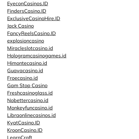
EyeconCasinos.ID
FindersCasino.ID
ExclusiveCasinoHire.ID
Jack Casino
FancyReelsCasino.ID
explosioncasino
Miracleslotcasino.id
Hologramcasinogames.id
Himontecasino.id
Guavacasino.id
Froecasino.id
Gam Stop Casino
Freshcasinoglass.id
Nobettercasino.id
Monkeyfuncasino.id
Libraonlinecasinos.id
KyatCasino.ID
KroonCasino.ID
LearnCraft