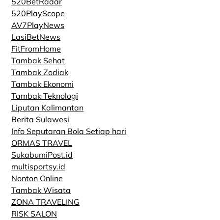
520BetRadar
520PlayScope
AV7PlayNews
LasiBetNews
FitFromHome
Tambak Sehat
Tambak Zodiak
Tambak Ekonomi
Tambak Teknologi
Liputan Kalimantan
Berita Sulawesi
Info Seputaran Bola Setiap hari
ORMAS TRAVEL
SukabumiPost.id
multisportsy.id
Nonton Online
Tambak Wisata
ZONA TRAVELING
RISK SALON