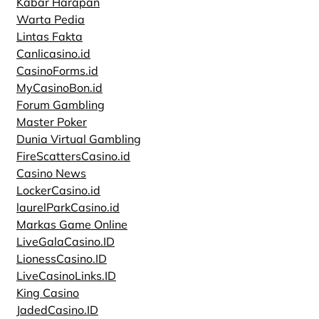
Kabar Harapan
Warta Pedia
Lintas Fakta
Canlicasino.id
CasinoForms.id
MyCasinoBon.id
Forum Gambling
Master Poker
Dunia Virtual Gambling
FireScattersCasino.id
Casino News
LockerCasino.id
laurelParkCasino.id
Markas Game Online
LiveGalaCasino.ID
LionessCasino.ID
LiveCasinoLinks.ID
King Casino
JadedCasino.ID