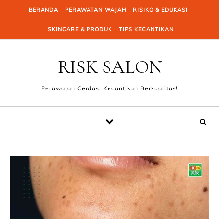
Skip to content
BERANDA
PERAWATAN WAJAH
RISIKO & EDUKASI
SKINCARE & PRODUK
TIPS KECANTIKAN
RISK SALON
Perawatan Cerdas, Kecantikan Berkualitas!