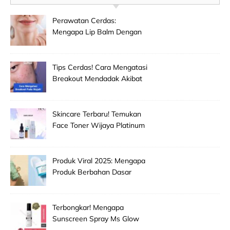
Perawatan Cerdas:
Mengapa Lip Balm Dengan
Spf Penting Untuk
Mencegah Bibir Hitam Dan
Kering!
Tips Cerdas! Cara Mengatasi
Breakout Mendadak Akibat
Salah Memilih Produk
Skincare Baru!
Skincare Terbaru! Temukan
Face Toner Wijaya Platinum
Clinic Untuk Pembersih
Makeup Wajah Paling
Efektif!
Produk Viral 2025: Mengapa
Produk Berbahan Dasar
Grape Seed Extract Mulai
Jadi Primadona Antioksidan?
Terbongkar! Mengapa
Sunscreen Spray Ms Glow
Men Selalu Laris Manis Di