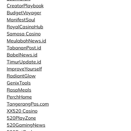
CreatorPlaybook
BudgetVoyager
ManifestSoul
RoyalCasinoHub
Samosa Casino
MeulabohNews.id
TabananPost.id
BabelNews.id
TimurUpdate.id
ImproveYourself
RadiantGlow
GenixTools
RaspMeals
PerchHome
TangerangPos.com
XX520 Casino
520PlayZone
520GamingNews