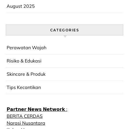
August 2025
CATEGORIES
Perawatan Wajah
Risiko & Edukasi
Skincare & Produk
Tips Kecantikan
𝗣𝗮𝗿𝘁𝗻𝗲𝗿 𝗡𝗲𝘄𝘀 𝗡𝗲𝘁𝘄𝗼𝗿𝗸 :
BERITA CERDAS
Narasi Nusantara