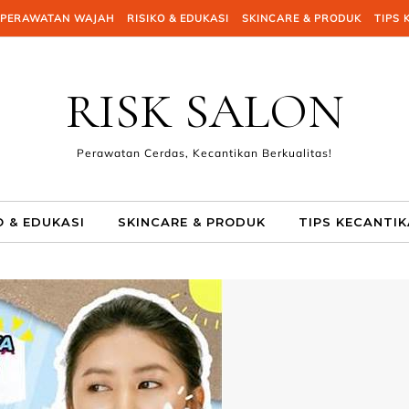
PERAWATAN WAJAH
RISIKO & EDUKASI
SKINCARE & PRODUK
TIPS 
RISK SALON
Perawatan Cerdas, Kecantikan Berkualitas!
O & EDUKASI
SKINCARE & PRODUK
TIPS KECANTI