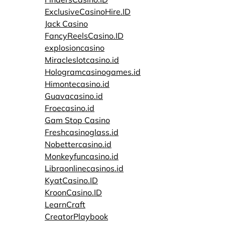
ExclusiveCasinoHire.ID
Jack Casino
FancyReelsCasino.ID
explosioncasino
Miracleslotcasino.id
Hologramcasinogames.id
Himontecasino.id
Guavacasino.id
Froecasino.id
Gam Stop Casino
Freshcasinoglass.id
Nobettercasino.id
Monkeyfuncasino.id
Libraonlinecasinos.id
KyatCasino.ID
KroonCasino.ID
LearnCraft
CreatorPlaybook