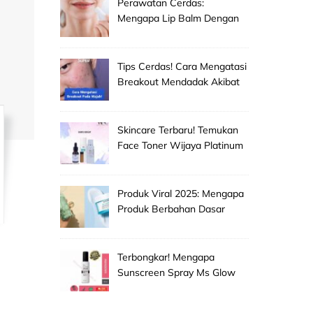
Perawatan Cerdas:
Mengapa Lip Balm Dengan
Spf Penting Untuk
Mencegah Bibir Hitam Dan
Kering!
Tips Cerdas! Cara Mengatasi
Breakout Mendadak Akibat
Salah Memilih Produk
Skincare Baru!
Skincare Terbaru! Temukan
Face Toner Wijaya Platinum
Clinic Untuk Pembersih
Makeup Wajah Paling
Efektif!
Produk Viral 2025: Mengapa
Produk Berbahan Dasar
Grape Seed Extract Mulai
Jadi Primadona Antioksidan?
Terbongkar! Mengapa
Sunscreen Spray Ms Glow
Men Selalu Laris Manis Di
Pasaran?