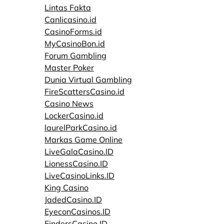
Lintas Fakta
Canlicasino.id
CasinoForms.id
MyCasinoBon.id
Forum Gambling
Master Poker
Dunia Virtual Gambling
FireScattersCasino.id
Casino News
LockerCasino.id
laurelParkCasino.id
Markas Game Online
LiveGalaCasino.ID
LionessCasino.ID
LiveCasinoLinks.ID
King Casino
JadedCasino.ID
EyeconCasinos.ID
FindersCasino.ID