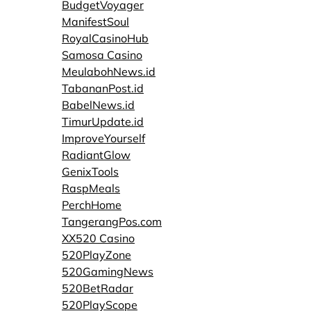
BudgetVoyager
ManifestSoul
RoyalCasinoHub
Samosa Casino
MeulabohNews.id
TabananPost.id
BabelNews.id
TimurUpdate.id
ImproveYourself
RadiantGlow
GenixTools
RaspMeals
PerchHome
TangerangPos.com
XX520 Casino
520PlayZone
520GamingNews
520BetRadar
520PlayScope