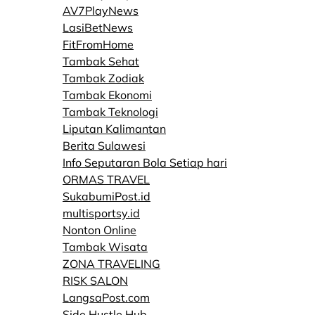
AV7PlayNews
LasiBetNews
FitFromHome
Tambak Sehat
Tambak Zodiak
Tambak Ekonomi
Tambak Teknologi
Liputan Kalimantan
Berita Sulawesi
Info Seputaran Bola Setiap hari
ORMAS TRAVEL
SukabumiPost.id
multisportsy.id
Nonton Online
Tambak Wisata
ZONA TRAVELING
RISK SALON
LangsaPost.com
Side Hustle Hub